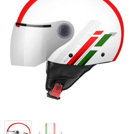
de
deseos