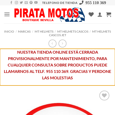
Skip
955 110 369
TELEFONO DE TIENDA
to
content
INICIO
/
MARCAS
/
MT HELMETS
/
MT HELMETS CASCOS
/
MT HELMETS
CASCOS JET
NUESTRA TIENDA ONLINE ESTÁ CERRADA
PROVISIONALMENTE POR MANTENIMIENTO, PARA
CUALQUIER CONSULTA SOBRE PRODUCTOS PUEDE
LLAMARNOS AL TELF. 955 110 369. GRACIAS Y PERDONE
LAS MOLESTIAS
Añadir
a la
lista