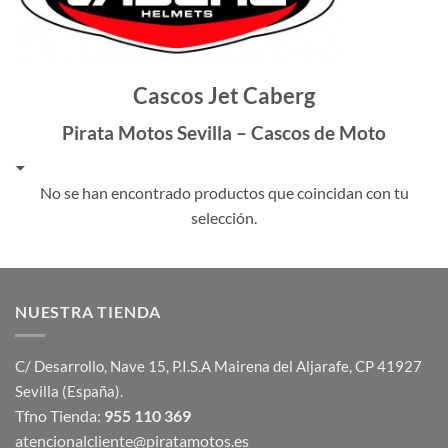
Cascos Jet Caberg
Pirata Motos Sevilla – Cascos de Moto
No se han encontrado productos que coincidan con tu
selección.
NUESTRA TIENDA
C/ Desarrollo, Nave 15, P.I.S.A Mairena del Aljarafe, CP 41927
Sevilla (España).
Tfno Tienda:
955 110 369
atencionalcliente@piratamotos.es