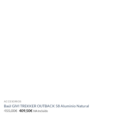
ACCESORIOS
Baúl GIVI TREKKER OUTBACK 58 Aluminio Natural
El
El
455,00
€
409,50
€
IVA Incluido
precio
precio