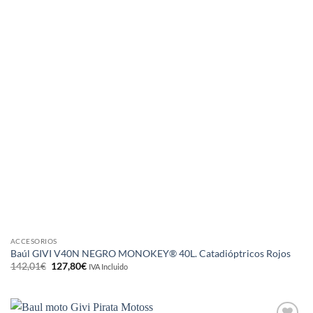
ACCESORIOS
Baúl GIVI V40N NEGRO MONOKEY® 40L. Catadióptricos Rojos
El
El
142,01
€
127,80
€
IVA Incluido
precio
precio
original
actual
era:
es:
142,01€.
127,80€.