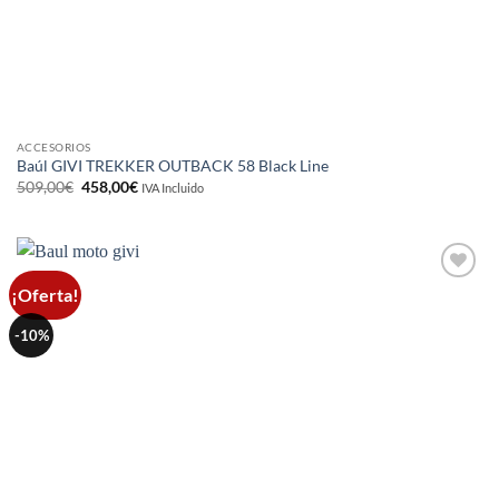
ACCESORIOS
Baúl GIVI TREKKER OUTBACK 58 Black Line
El
El
509,00
€
458,00
€
IVA Incluido
precio
precio
original
actual
era:
es:
509,00€.
458,00€.
¡Oferta!
Añadir
a la
lista de
-10%
deseos