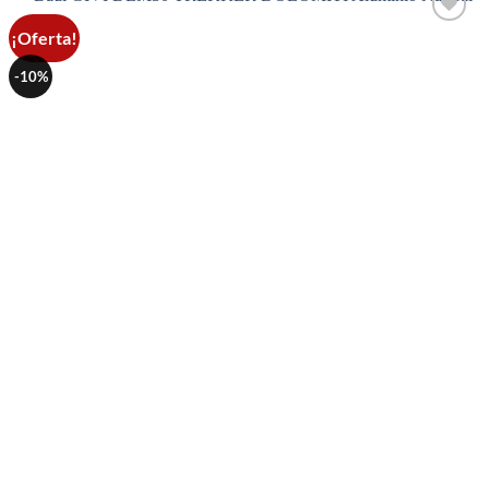
¡Oferta!
Añadir
a la
lista de
-10%
deseos