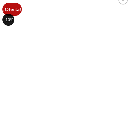
¡Oferta!
Añadir
a la
lista de
-10%
deseos