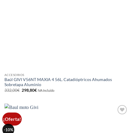
ACCESORIOS
Baúl GIVI V56NT MAXIA 4 56L. Catadióptricos Ahumados
Sobretapa Aluminio
El
El
332,00
€
298,80
€
IVA Incluido
precio
precio
original
actual
era:
es:
332,00€.
298,80€.
¡Oferta!
Añadir
a la
lista de
-10%
deseos