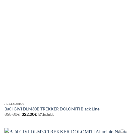
ACCESORIOS
Baúl GIVI DLM30B TREKKER DOLOMITI Black Line
El
El
358,00
€
322,00
€
IVA Incluido
precio
precio
original
actual
era:
es:
358,00€.
322,00€.