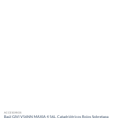
ACCESORIOS
Baúl GIVI V56NN MAXIA 4 56L. Catadriótricos Rojos Sobretapa