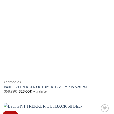
ACCESORIOS
Baúl GIVI TREKKER OUTBACK 42 Aluminio Natural
El
El
358,99
€
323,00
€
IVA Incluido
precio
precio
original
actual
era:
es:
358,99€.
323,00€.