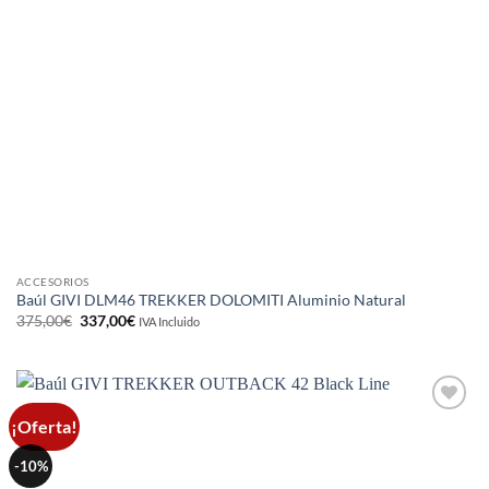
ACCESORIOS
Baúl GIVI DLM46 TREKKER DOLOMITI Aluminio Natural
El
El
375,00
€
337,00
€
IVA Incluido
precio
precio
original
actual
era:
es:
375,00€.
337,00€.
¡Oferta!
Añadir
a la
lista de
-10%
deseos