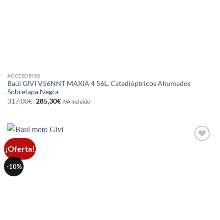
ACCESORIOS
Baúl GIVI V56NNT MAXIA 4 56L. Catadióptricos Ahumados
Sobretapa Negra
El
El
317,00
€
285,30
€
IVA Incluido
precio
precio
original
actual
era:
es:
317,00€.
285,30€.
¡Oferta!
Añadir
a la
lista de
-10%
deseos