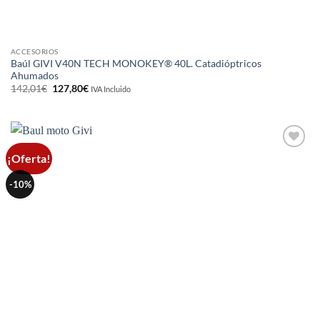
ACCESORIOS
Baúl GIVI V40N TECH MONOKEY® 40L. Catadióptricos
Ahumados
El
El
142,01
€
127,80
€
IVA Incluido
precio
precio
original
actual
era:
es:
142,01€.
127,80€.
¡Oferta!
Añadir
a la
lista de
-10%
deseos