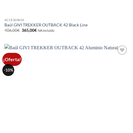
ACCESORIOS
Baúl GIVI TREKKER OUTBACK 42 Black Line
El
El
406,00
€
365,00
€
IVA Incluido
precio
precio
original
actual
era:
es:
406,00€.
365,00€.
¡Oferta!
Añadir
a la
lista de
-10%
deseos