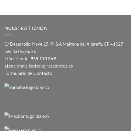
original
actual
era:
es:
455,00€.
409,50€.
NUESTRA TIENDA
C/ Desarrollo, Nave 15, P.I.S.A Mairena del Aljarafe, CP 41927
Sevilla (España).
Tfno Tienda:
955 110 369
atencionalcliente@piratamotos.es
Formulario de Contacto