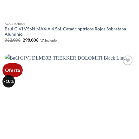
ACCESORIOS
Baúl GIVI V56N MAXIA 4 56L Catadrióptricos Rojos Sobretapa
Aluminio
El
El
332,00
€
298,80
€
IVA Incluido
precio
precio
original
actual
era:
es:
332,00€.
298,80€.
¡Oferta!
Añadir
a la
lista de
-10%
deseos