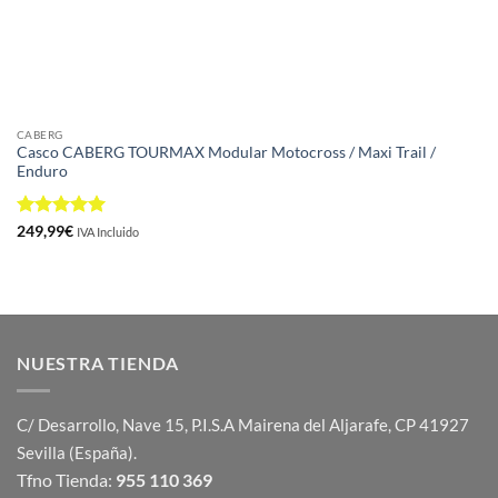
CABERG
Casco CABERG TOURMAX Modular Motocross / Maxi Trail /
Enduro
Valorado
249,99
€
IVA Incluido
con
5
de 5
NUESTRA TIENDA
C/ Desarrollo, Nave 15, P.I.S.A Mairena del Aljarafe, CP 41927
Sevilla (España).
Tfno Tienda:
955 110 369