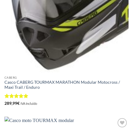
CABERG
Casco CABERG TOURMAX MARATHON Modular Motocross /
Maxi Trail / Enduro
Valorado
289,99
€
IVA Incluido
con
5
de 5
Añadir