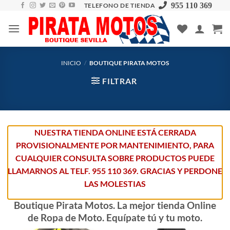
Skip
955 110 369
TELEFONO DE TIENDA
to
content
INICIO
/
BOUTIQUE PIRATA MOTOS
FILTRAR
NUESTRA TIENDA ONLINE ESTÁ CERRADA
PROVISIONALMENTE POR MANTENIMIENTO, PARA
CUALQUIER CONSULTA SOBRE PRODUCTOS PUEDE
LLAMARNOS AL TELF. 955 110 369. GRACIAS Y PERDONE
LAS MOLESTIAS
Boutique Pirata Motos. La mejor tienda Online
de Ropa de Moto. Equípate tú y tu moto.