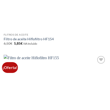
FLITROS DE ACEITE
Filtro de aceite Hiflofiltro HF154
El
El
6,50
€
5,85
€
IVA Incluido
precio
precio
original
actual
era:
es:
6,50€.
5,85€.
¡Oferta!
Añadir
a la
lista de
deseos