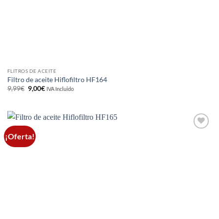
FLITROS DE ACEITE
Filtro de aceite Hiflofiltro HF164
El
El
9,99
€
9,00
€
IVA Incluido
precio
precio
original
actual
era:
es:
9,99€.
9,00€.
¡Oferta!
Añadir
a la
lista de
deseos