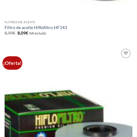
FLITROS DE ACEITE
Filtro de aceite Hiflofiltro HF143
El
El
8,99
€
8,09
€
IVA Incluido
precio
precio
original
actual
era:
es:
8,99€.
8,09€.
¡Oferta!
Añadir
a la
lista de
deseos