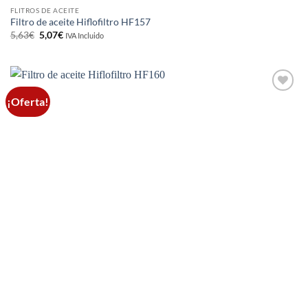
FLITROS DE ACEITE
Filtro de aceite Hiflofiltro HF157
El
El
5,63
€
5,07
€
IVA Incluido
precio
precio
original
actual
era:
es:
5,63€.
5,07€.
¡Oferta!
Añadir
a la
lista de
deseos