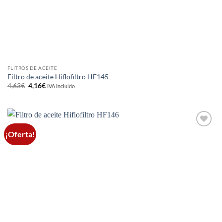
FLITROS DE ACEITE
Filtro de aceite Hiflofiltro HF145
El
El
4,63
€
4,16
€
IVA Incluido
precio
precio
original
actual
era:
es:
4,63€.
4,16€.
¡Oferta!
Añadir
a la
lista de
deseos