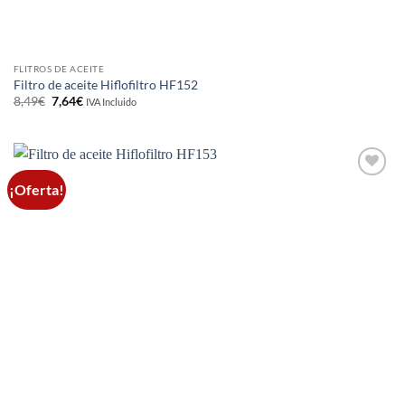
FLITROS DE ACEITE
Filtro de aceite Hiflofiltro HF152
El
El
8,49
€
7,64
€
IVA Incluido
precio
precio
original
actual
era:
es:
8,49€.
7,64€.
¡Oferta!
Añadir
a la
lista de
deseos