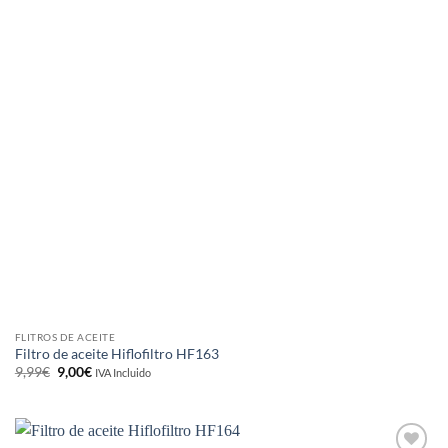
FLITROS DE ACEITE
Filtro de aceite Hiflofiltro HF163
El
El
9,99
€
9,00
€
IVA Incluido
precio
precio
original
actual
era:
es:
9,99€.
9,00€.