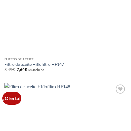
FLITROS DE ACEITE
Filtro de aceite Hiflofiltro HF147
El
El
8,49
€
7,64
€
IVA Incluido
precio
precio
original
actual
era:
es:
8,49€.
7,64€.
¡Oferta!
Añadir
a la
lista de
deseos