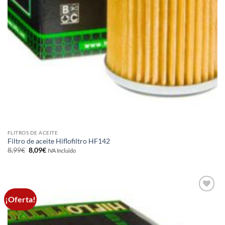
FLITROS DE ACEITE
Filtro de aceite Hiflofiltro HF142
El
El
8,99
€
8,09
€
IVA Incluido
precio
precio
original
actual
era:
es:
8,99€.
8,09€.
¡Oferta!
Añadir
a la
lista de
deseos