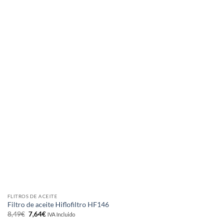
FLITROS DE ACEITE
Filtro de aceite Hiflofiltro HF146
El
El
8,49
€
7,64
€
IVA Incluido
precio
precio