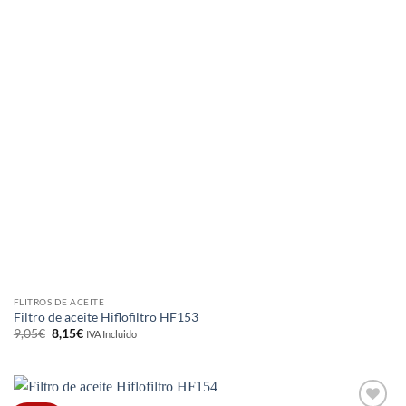
FLITROS DE ACEITE
Filtro de aceite Hiflofiltro HF153
El
El
9,05
€
8,15
€
IVA Incluido
precio
precio
original
actual
era:
es:
9,05€.
8,15€.