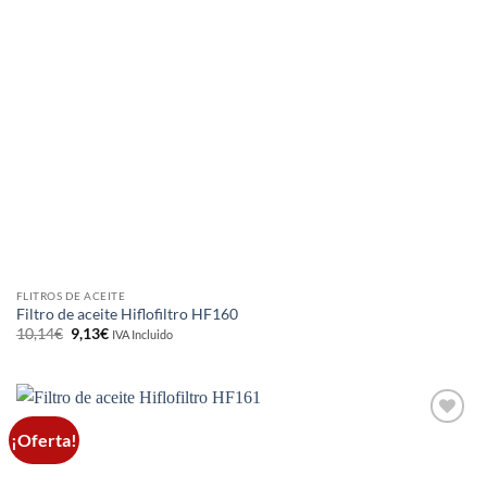
FLITROS DE ACEITE
Filtro de aceite Hiflofiltro HF160
El
El
10,14
€
9,13
€
IVA Incluido
precio
precio
original
actual
era:
es:
10,14€.
9,13€.
¡Oferta!
Añadir
a la
lista de
deseos