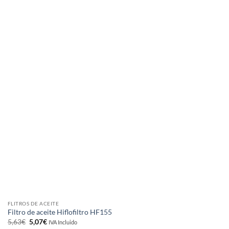
FLITROS DE ACEITE
Filtro de aceite Hiflofiltro HF155
El
El
5,63
€
5,07
€
IVA Incluido
precio
precio