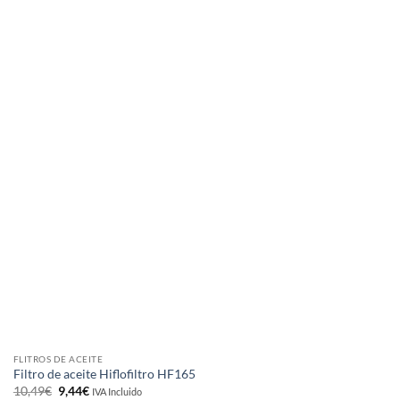
FLITROS DE ACEITE
Filtro de aceite Hiflofiltro HF165
El
El
10,49
€
9,44
€
IVA Incluido