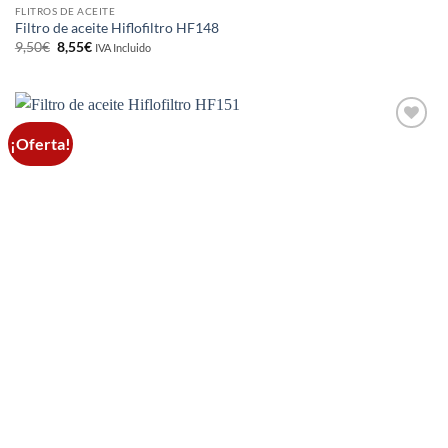
FLITROS DE ACEITE
Filtro de aceite Hiflofiltro HF148
El
El
9,50
€
8,55
€
IVA Incluido
precio
precio
original
actual
era:
es:
9,50€.
8,55€.
¡Oferta!
Añadir
a la
lista de
deseos