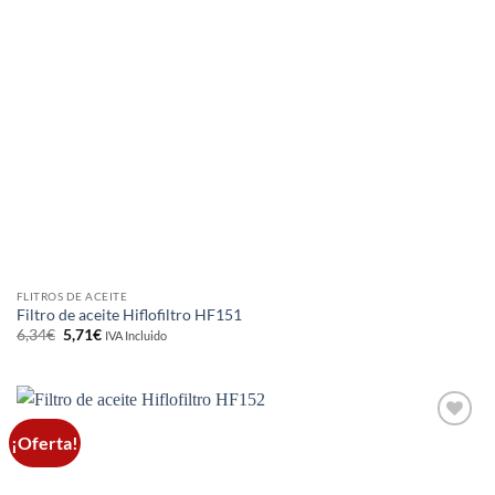
FLITROS DE ACEITE
Filtro de aceite Hiflofiltro HF151
El
El
6,34
€
5,71
€
IVA Incluido
precio
precio
original
actual
era:
es:
6,34€.
5,71€.
¡Oferta!
Añadir
a la
lista de
deseos