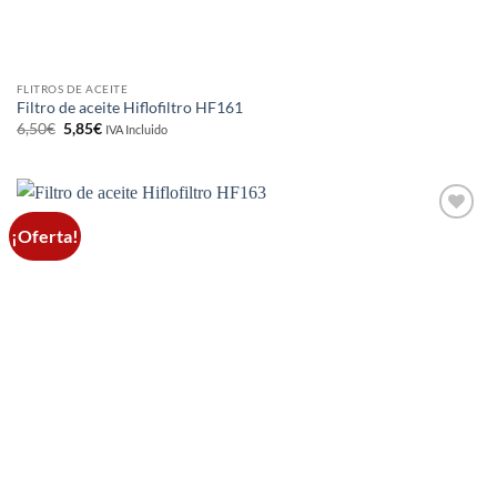
FLITROS DE ACEITE
Filtro de aceite Hiflofiltro HF161
El
El
6,50
€
5,85
€
IVA Incluido
precio
precio
original
actual
era:
es:
6,50€.
5,85€.
¡Oferta!
Añadir
a la
lista de
deseos