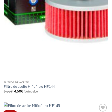
FLITROS DE ACEITE
Filtro de aceite Hiflofiltro HF144
El
El
5,00
€
4,50
€
IVA Incluido
precio
precio
original
actual
era:
es:
5,00€.
4,50€.