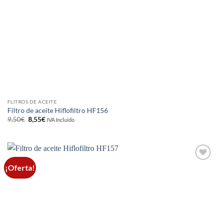
FLITROS DE ACEITE
Filtro de aceite Hiflofiltro HF156
El
El
9,50
€
8,55
€
IVA Incluido
precio
precio
original
actual
era:
es:
9,50€.
8,55€.
¡Oferta!
Añadir
a la
lista de
deseos