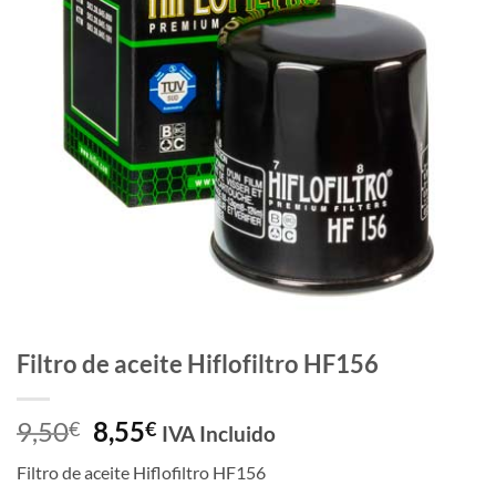
de
deseos
Filtro de aceite Hiflofiltro HF156
El
El
9,50
8,55
€
€
IVA Incluido
precio
precio
Filtro de aceite Hiflofiltro HF156
original
actual