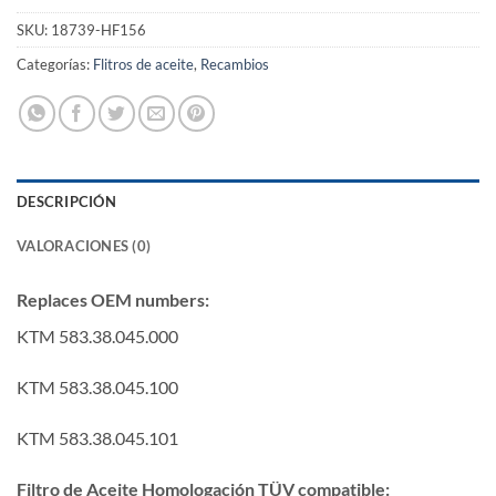
era:
es:
SKU:
18739-HF156
9,50€.
8,55€.
Categorías:
Flitros de aceite
,
Recambios
DESCRIPCIÓN
VALORACIONES (0)
Replaces OEM numbers:
KTM 583.38.045.000
KTM 583.38.045.100
KTM 583.38.045.101
Filtro de Aceite Homologación TÜV compatible: