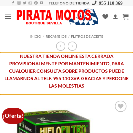
Skip
955 110 369
TELEFONO DE TIENDA
to
content
INICIO
/
RECAMBIOS
/
FLITROS DE ACEITE
NUESTRA TIENDA ONLINE ESTÁ CERRADA
PROVISIONALMENTE POR MANTENIMIENTO, PARA
CUALQUIER CONSULTA SOBRE PRODUCTOS PUEDE
LLAMARNOS AL TELF. 955 110 369. GRACIAS Y PERDONE
LAS MOLESTIAS
¡Oferta!
Añadir
a la
lista