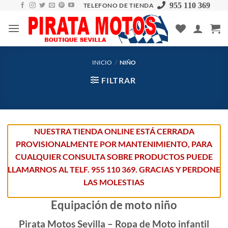
Skip
955 110 369
TELEFONO DE TIENDA
to
content
INICIO
/
NIÑO
FILTRAR
NUESTRA TIENDA ONLINE ESTÁ CERRADA
PROVISIONALMENTE POR MANTENIMIENTO, PARA
CUALQUIER CONSULTA SOBRE PRODUCTOS PUEDE
LLAMARNOS AL TELF. 955 110 369. GRACIAS Y PERDONE
LAS MOLESTIAS
Equipación de moto niño
Pirata Motos Sevilla – Ropa de Moto infantil