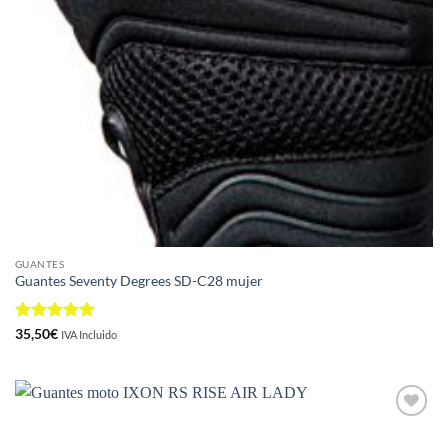
GUANTES
Guantes Seventy Degrees SD-C28 mujer
Valorado
35,50
€
IVA Incluido
con
5
de 5
Añadir
a la