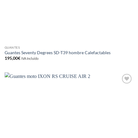
GUANTES
Guantes Seventy Degrees SD-T39 hombre Calefactables
195,00
€
IVA Incluido
Añadir
a la
lista de
deseos