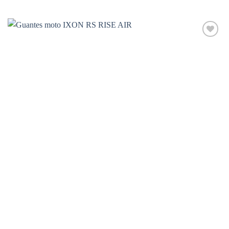
con
5
de 5
Añadir
a la
lista de
deseos