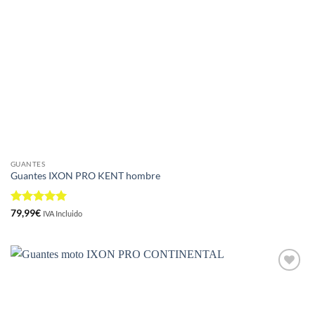
GUANTES
Guantes IXON PRO KENT hombre
Valorado
79,99
€
IVA Incluido
con
5
de 5
Añadir
a la
lista de
deseos