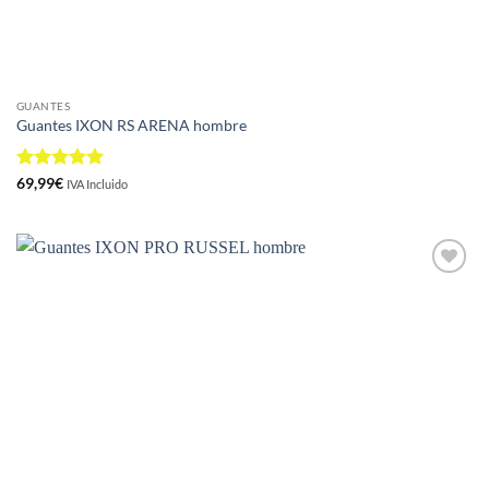
GUANTES
Guantes IXON RS ARENA hombre
Valorado
69,99
€
IVA Incluido
con
5
de 5
Añadir
a la
lista de
deseos