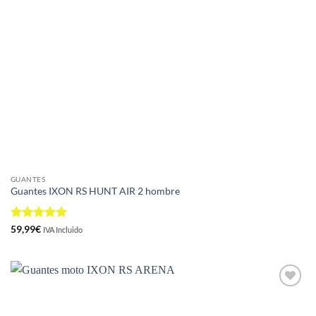
GUANTES
Guantes IXON RS HUNT AIR 2 hombre
Valorado
59,99
€
IVA Incluido
con
5
de 5
Añadir
a la