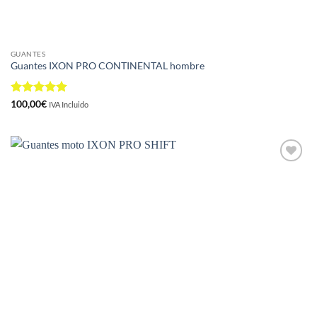
GUANTES
Guantes IXON PRO CONTINENTAL hombre
Valorado
100,00
€
IVA Incluido
con
5
de 5
Añadir
a la
lista de
deseos