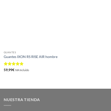
GUANTES
Guantes IXON RS RISE AIR hombre
Valorado
59,99
€
IVA Incluido
con
5
de 5
NUESTRA TIENDA