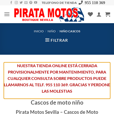
Skip
955 110 369
TELEFONO DE TIENDA
to
content
INICIO
/
NIÑO
/
NIÑO CASCOS
FILTRAR
NUESTRA TIENDA ONLINE ESTÁ CERRADA
PROVISIONALMENTE POR MANTENIMIENTO, PARA
CUALQUIER CONSULTA SOBRE PRODUCTOS PUEDE
LLAMARNOS AL TELF. 955 110 369. GRACIAS Y PERDONE
LAS MOLESTIAS
Cascos de moto niño
Pirata Motos Sevilla – Cascos de Moto