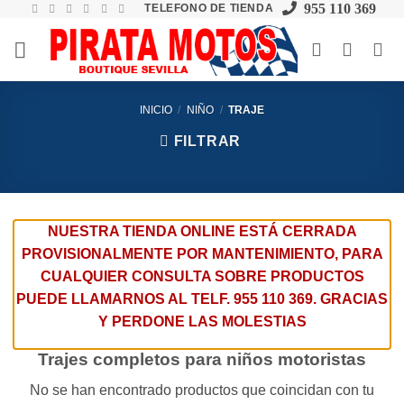
955 110 369
TELEFONO DE TIENDA
Skip
to
content
INICIO
/
NIÑO
/
TRAJE
FILTRAR
NUESTRA TIENDA ONLINE ESTÁ CERRADA
PROVISIONALMENTE POR MANTENIMIENTO, PARA
CUALQUIER CONSULTA SOBRE PRODUCTOS
PUEDE LLAMARNOS AL TELF. 955 110 369. GRACIAS
Y PERDONE LAS MOLESTIAS
Trajes completos para niños motoristas
No se han encontrado productos que coincidan con tu