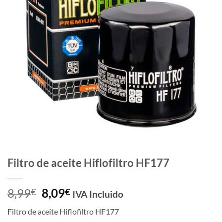
de
deseos
Filtro de aceite Hiflofiltro HF177
El
El
8,99
8,09
€
€
IVA Incluido
precio
precio
Filtro de aceite Hiflofiltro HF177
original
actual