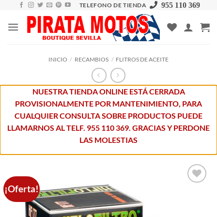
Skip
955 110 369
TELEFONO DE TIENDA
to
content
INICIO
/
RECAMBIOS
/
FLITROS DE ACEITE
NUESTRA TIENDA ONLINE ESTÁ CERRADA
PROVISIONALMENTE POR MANTENIMIENTO, PARA
CUALQUIER CONSULTA SOBRE PRODUCTOS PUEDE
LLAMARNOS AL TELF. 955 110 369. GRACIAS Y PERDONE
LAS MOLESTIAS
¡Oferta!
Añadir
a la
lista