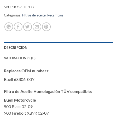
era:
es:
SKU:
18756-HF177
8,99€.
8,09€.
Categorías:
Flitros de aceite
,
Recambios
DESCRIPCIÓN
VALORACIONES (0)
Replaces OEM numbers:
Buell 63806-00Y
Filtro de Aceite Homologación TÜV compatible:
Buell Motorcycle
500 Blast 02-09
900 Firebolt XB9R 02-07