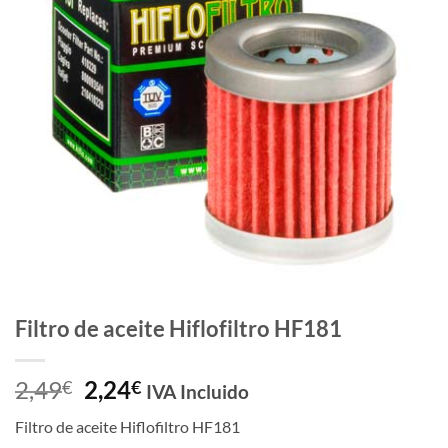
de
deseos
Filtro de aceite Hiflofiltro HF181
El
El
2,49
2,24
€
€
IVA Incluido
precio
precio
Filtro de aceite Hiflofiltro HF181
original
actual