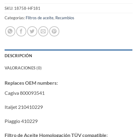
era:
es:
SKU:
18758-HF181
2,49€.
2,24€.
Categorías:
Flitros de aceite
,
Recambios
DESCRIPCIÓN
VALORACIONES (0)
Replaces OEM numbers:
Cagiva 800093541
Italjet 210410229
Piaggio 410229
Filtro de Aceite Homologación TÜV compatible: