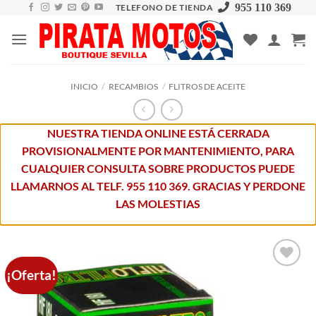
Skip
955 110 369
TELEFONO DE TIENDA
to
content
INICIO
/
RECAMBIOS
/
FLITROS DE ACEITE
NUESTRA TIENDA ONLINE ESTÁ CERRADA
PROVISIONALMENTE POR MANTENIMIENTO, PARA
CUALQUIER CONSULTA SOBRE PRODUCTOS PUEDE
LLAMARNOS AL TELF. 955 110 369. GRACIAS Y PERDONE
LAS MOLESTIAS
¡Oferta!
Añadir
a la
lista