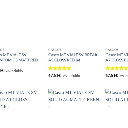
COS
CASCOS
CASCOS
o MT VIALE SV
Casco MT VIALE SV BREAK
Casco MT V
NTOM C5 MATT RED
A5 GLOSS RED jet
A7 GLOSS BL
1
€
IVA Incluido
Valorado
Valorado
67,51
€
67,51
€
IVA Incluido
IVA In
con
5
de 5
con
5
de 5
Añadir
Añadir
a la
a la
lista de
lista de
deseos
deseos