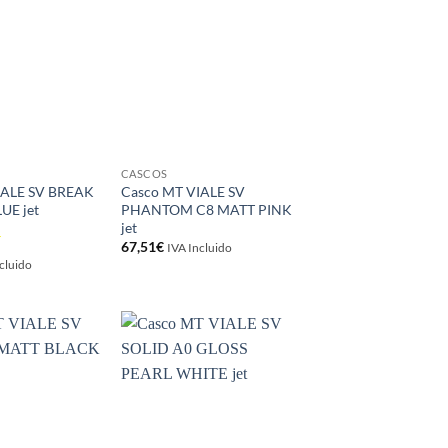
CASCOS
IALE SV BREAK
Casco MT VIALE SV
UE jet
PHANTOM C8 MATT PINK
jet
67,51
€
IVA Incluido
cluido
Añadir
Añadir
a la
a la
lista de
lista de
deseos
deseos