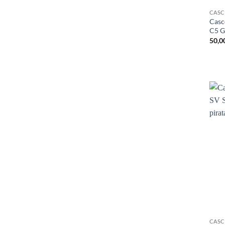
CAS
Casc
C5 G
50,0
CAS