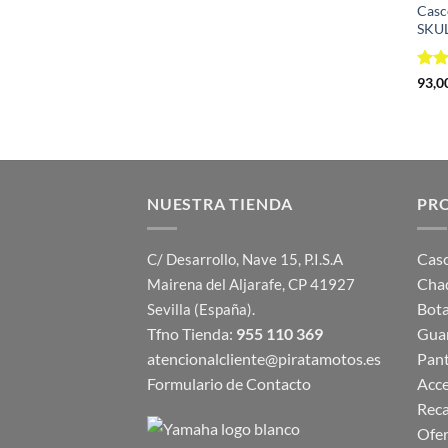
Casc
SKUL
Valo
93,0
con
NUESTRA TIENDA
PR
Cas
C/ Desarrollo, Nave 15, P.I.S.A
Cha
Mairena del Aljarafe, CP 41927
Bot
Sevilla (España).
Tfno Tienda:
955 110 369
Gua
atencionalcliente@piratamotos.es
Pan
Formulario de Contacto
Acce
Rec
Ofer