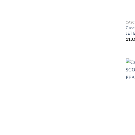
CAS
Cas
JET 
113,