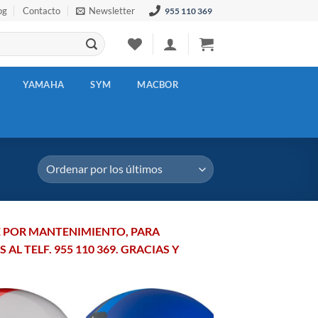
og
Contacto
Newsletter
955 110 369
YAMAHA
SYM
MACBOR
 POR MANTENIMIENTO, PARA
 TELF. 955 110 369. GRACIAS Y