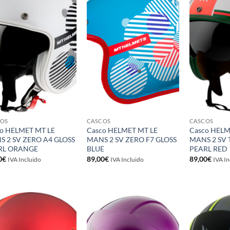
Añadir
Añadir
a la
a la
lista de
lista de
deseos
deseos
COS
CASCOS
CASCOS
o HELMET MT LE
Casco HELMET MT LE
Casco HELM
 2 SV ZERO A4 GLOSS
MANS 2 SV ZERO F7 GLOSS
MANS 2 SV 
RL ORANGE
BLUE
PEARL RED
0
€
89,00
€
89,00
€
IVA Incluido
IVA Incluido
IVA In
Añadir
Añadir
a la
a la