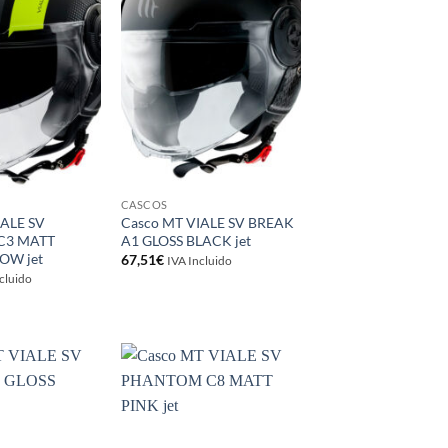
lista de
lista de
deseos
deseos
CASCOS
IALE SV
Casco MT VIALE SV BREAK
C3 MATT
A1 GLOSS BLACK jet
OW jet
67,51
€
IVA Incluido
cluido
Añadir
Añadir
a la
a la
lista de
lista de
deseos
deseos