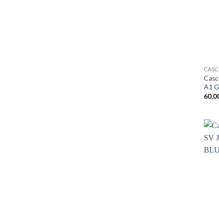
CAS
Casc
A1 G
60,0