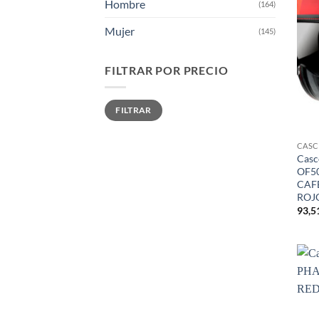
Hombre
(164)
Mujer
(145)
FILTRAR POR PRECIO
Precio
Precio
FILTRAR
mínimo
máximo
CAS
Cas
OF50
CAF
ROJ
93,5