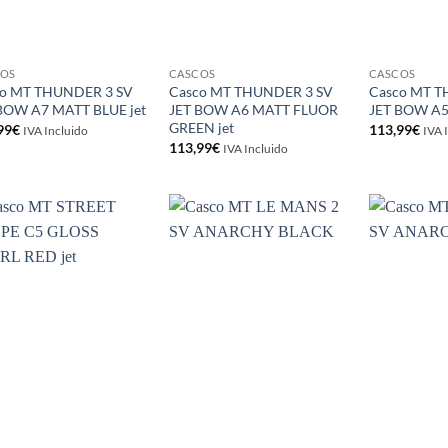
COS
CASCOS
CASCOS
co MT THUNDER 3 SV
Casco MT THUNDER 3 SV
Casco MT T
BOW A7 MATT BLUE jet
JET BOW A6 MATT FLUOR
JET BOW A5
GREEN jet
99
€
113,99
€
IVA Incluido
IVA 
113,99
€
IVA Incluido
Añadir
Añadir
a la
a la
lista de
lista de
deseos
deseos