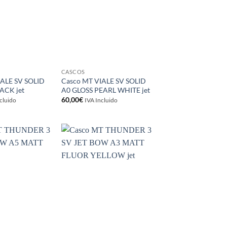
CASCOS
IALE SV SOLID
Casco MT VIALE SV SOLID
ACK jet
A0 GLOSS PEARL WHITE jet
60,00
€
cluido
IVA Incluido
Añadir
Añadir
a la
a la
lista de
lista de
deseos
deseos