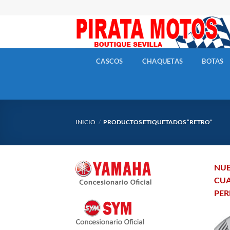
Skip
to
content
CASCOS
CHAQUETAS
BOTAS
INICIO
/
PRODUCTOS ETIQUETADOS “RETRO”
NUE
CUA
PER