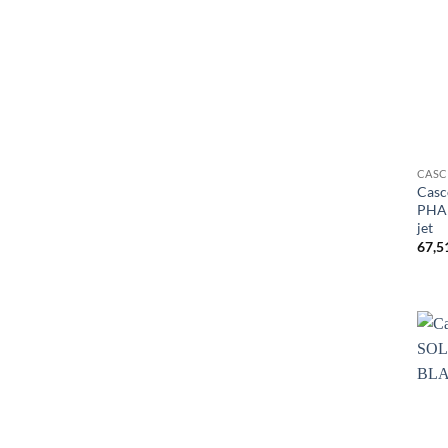
CAS
Casc
PHA
jet
67,5