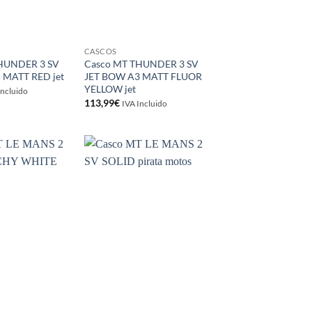
CASCOS
HUNDER 3 SV
Casco MT THUNDER 3 SV
 MATT RED jet
JET BOW A3 MATT FLUOR
YELLOW jet
Incluido
113,99
€
IVA Incluido
Añadir
Añadir
a la
a la
lista de
lista de
deseos
deseos