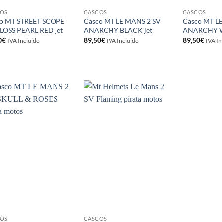
COS
CASCOS
CASCOS
o MT STREET SCOPE
Casco MT LE MANS 2 SV
Casco MT L
LOSS PEARL RED jet
ANARCHY BLACK jet
ANARCHY W
0
€
89,50
€
89,50
€
IVA Incluido
IVA Incluido
IVA In
Añadir
Añadir
a la
a la
lista de
lista de
deseos
deseos
COS
CASCOS