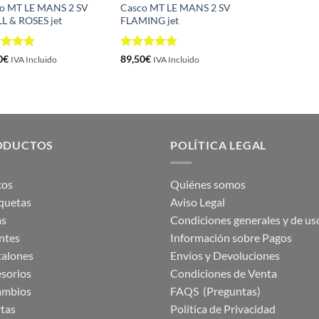
o MT LE MANS 2 SV
Casco MT LE MANS 2 SV
L & ROSES jet
FLAMING jet
rado
Valorado
0
€
89,50
€
IVA Incluido
IVA Incluido
5
de 5
con
5
de 5
ODUCTOS
POLÍTICA LEGAL
cos
Quiénes somos
quetas
Aviso Legal
as
Condiciones generales y de us
ntes
Información sobre Pagos
talones
Envíos y Devoluciones
sorios
Condiciones de Venta
ambios
FAQS (Preguntas)
tas
Politica de Privacidad