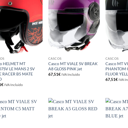
lista de
lista de
deseos
deseos
COS
CASCOS
CASCOS
co HELMET MT
Casco MT VIALE SV BREAK
Casco MT V
7SV LE MANS 2 SV
A8 GLOSS PINK jet
PHANTOM 
E RACER B5 MATE
FLUOR YELL
67,51
€
IVA Incluido
O
67,51
€
IVA In
1
€
IVA Incluido
Añadir
Añadir
a la
a la
lista de
lista de
deseos
deseos