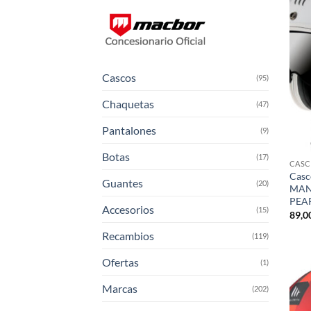
Cascos
(95)
Chaquetas
(47)
Pantalones
(9)
Botas
(17)
CAS
Casc
Guantes
(20)
MANS
PEA
Accesorios
(15)
89,0
Recambios
(119)
Ofertas
(1)
Marcas
(202)