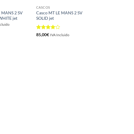
CASCOS
E MANS 2 SV
Casco MT LE MANS 2 SV
HITE jet
SOLID jet
cluido
Valorado
85,00
€
IVA Incluido
con
4
de
5