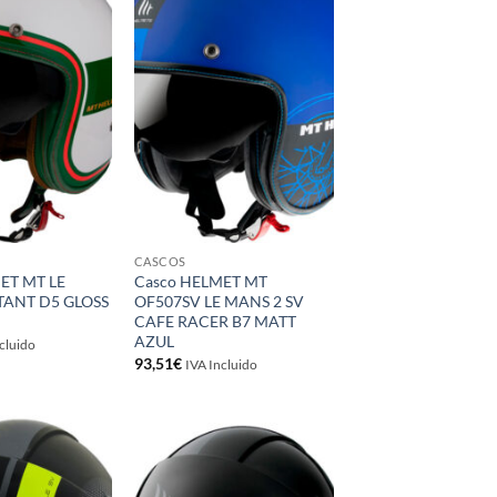
Añadir
Añadir
a la
a la
lista de
lista de
deseos
deseos
CASCOS
ET MT LE
Casco HELMET MT
TANT D5 GLOSS
OF507SV LE MANS 2 SV
CAFE RACER B7 MATT
AZUL
cluido
93,51
€
IVA Incluido
Añadir
Añadir
a la
a la