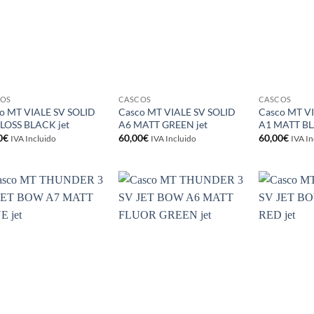
COS
CASCOS
CASCOS
o MT VIALE SV SOLID
Casco MT VIALE SV SOLID
Casco MT V
LOSS BLACK jet
A6 MATT GREEN jet
A1 MATT BL
0
€
60,00
€
60,00
€
IVA Incluido
IVA Incluido
IVA In
Añadir
Añadir
a la
a la
lista de
lista de
deseos
deseos