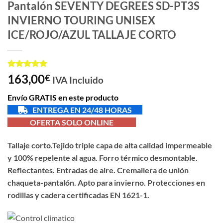
Pantalón SEVENTY DEGREES SD-PT3S
INVIERNO TOURING UNISEX
ICE/ROJO/AZUL TALLAJE CORTO
Valorado
1
163,00
€
IVA Incluido
con
5
de 5
en base a
Envío GRATIS en este producto
valoración
de un
ENTREGA EN 24/48 HORAS
cliente
OFERTA SOLO ONLINE
Tallaje corto.Tejido triple capa de alta calidad impermeable
y 100% repelente al agua. Forro térmico desmontable.
Reflectantes. Entradas de aire. Cremallera de unión
chaqueta-pantalón. Apto para invierno. Protecciones en
rodillas y cadera certificadas EN 1621-1.