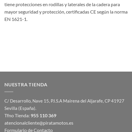
tiene protecciones en rodillas y laterales de la cadera para
mayor seguridad y protección, certificadas CE según la norma
EN 1621-1.
NUESTRA TIENDA
C/ Desarrollo, Nave 15, P.I.S.A Mairena del Aljarafe, CP 41927
Sevilla (España).
Tfno Tienda:
955 110 369
atencionalcliente@piratamotos.es
Formulario de Contacto