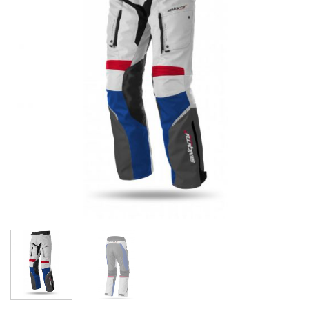
de
deseos