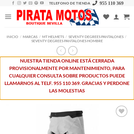
Skip
955 110 369
TELEFONO DE TIENDA
to
content
INICIO
/
MARCAS
/
MT HELMETS
/
SEVENTY DEGREES PANTALONES
/
SEVENTY DEGREES PANTALONES HOMBRE
NUESTRA TIENDA ONLINE ESTÁ CERRADA
PROVISIONALMENTE POR MANTENIMIENTO, PARA
CUALQUIER CONSULTA SOBRE PRODUCTOS PUEDE
LLAMARNOS AL TELF. 955 110 369. GRACIAS Y PERDONE
LAS MOLESTIAS
Añadir
a la
lista