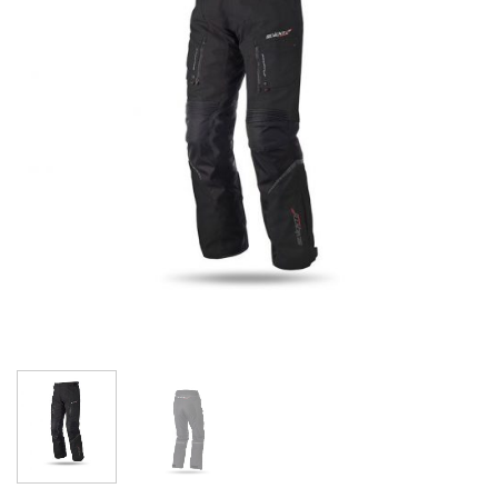
de
deseos