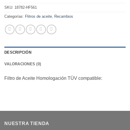
era:
es:
SKU:
18782-HF561
5,00€.
4,50€.
Categorías:
Flitros de aceite
,
Recambios
DESCRIPCIÓN
VALORACIONES (0)
Filtro de Aceite Homologación TÜV compatible:
NUESTRA TIENDA