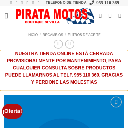
955 110 369
TELEFONO DE TIENDA
Skip
to
content
INICIO
/
RECAMBIOS
/
FLITROS DE ACEITE
NUESTRA TIENDA ONLINE ESTÁ CERRADA
PROVISIONALMENTE POR MANTENIMIENTO, PARA
CUALQUIER CONSULTA SOBRE PRODUCTOS
PUEDE LLAMARNOS AL TELF. 955 110 369. GRACIAS
Y PERDONE LAS MOLESTIAS
¡Oferta!
Añadir
a la
lista de