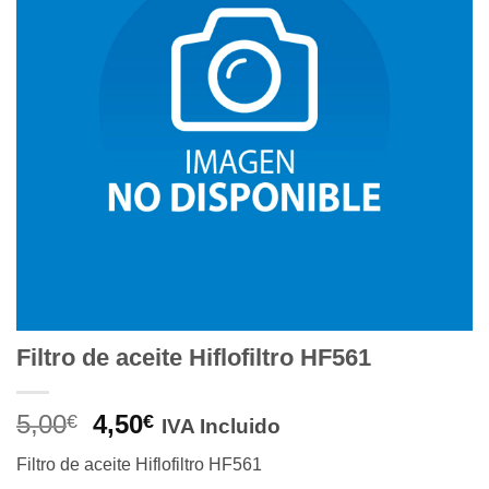
deseos
Filtro de aceite Hiflofiltro HF561
El
El
5,00
4,50
€
€
IVA Incluido
precio
precio
Filtro de aceite Hiflofiltro HF561
original
actual