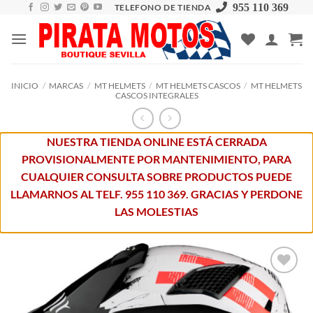
Skip
955 110 369
TELEFONO DE TIENDA
to
content
INICIO
/
MARCAS
/
MT HELMETS
/
MT HELMETS CASCOS
/
MT HELMETS
CASCOS INTEGRALES
NUESTRA TIENDA ONLINE ESTÁ CERRADA
PROVISIONALMENTE POR MANTENIMIENTO, PARA
CUALQUIER CONSULTA SOBRE PRODUCTOS PUEDE
LLAMARNOS AL TELF. 955 110 369. GRACIAS Y PERDONE
LAS MOLESTIAS
Añadir
a la
lista