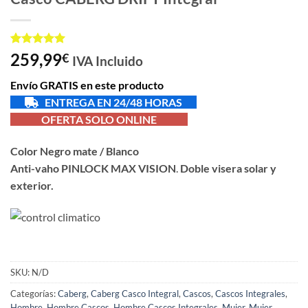
Valorado
1
259,99
€
IVA Incluido
con
5
de 5
en base a
Envío GRATIS en este producto
valoración
de un
ENTREGA EN 24/48 HORAS
cliente
OFERTA SOLO ONLINE
Color Negro mate / Blanco
Anti-vaho
PINLOCK MAX VISION
.
Doble visera solar y
exterior.
SKU:
N/D
Categorías:
Caberg
,
Caberg Casco Integral
,
Cascos
,
Cascos Integrales
,
Hombre
,
Hombre Cascos
,
Hombre Cascos Integrales
,
Mujer
,
Mujer