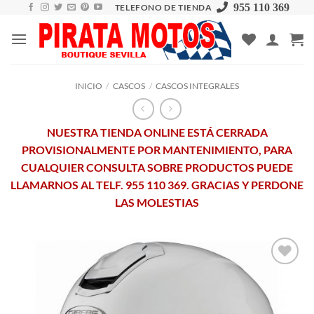
Skip
955 110 369
TELEFONO DE TIENDA
to
content
INICIO
/
CASCOS
/
CASCOS INTEGRALES
NUESTRA TIENDA ONLINE ESTÁ CERRADA
PROVISIONALMENTE POR MANTENIMIENTO, PARA
CUALQUIER CONSULTA SOBRE PRODUCTOS PUEDE
LLAMARNOS AL TELF. 955 110 369. GRACIAS Y PERDONE
LAS MOLESTIAS
Añadir
a la
lista