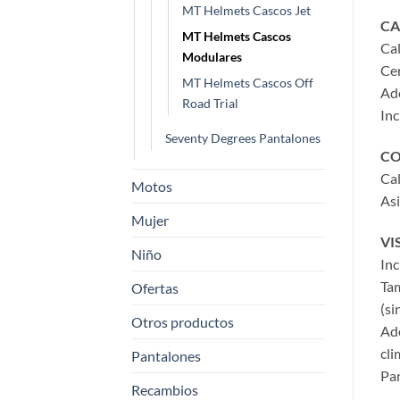
MT Helmets Cascos Jet
CA
MT Helmets Cascos
Cal
Modulares
Cer
MT Helmets Cascos Off
Ade
Road Trial
Inc
Seventy Degrees Pantalones
CO
Cal
Motos
Asi
Mujer
VI
Niño
Inc
Tam
Ofertas
(si
Otros productos
Ade
cli
Pantalones
Pan
Recambios