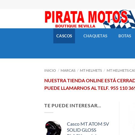
Skip
to
content
CASCOS
CHAQUETAS
BOTAS
INICIO
/
MARCAS
/
MT HELMETS
/
MT HELMETS CA
NUESTRA TIENDA ONLINE ESTÁ CERR
PUEDE LLAMARNOS AL TELF. 955 110 3
TE PUEDE INTERESAR…
Casco MT ATOM SV
SOLID GLOSS