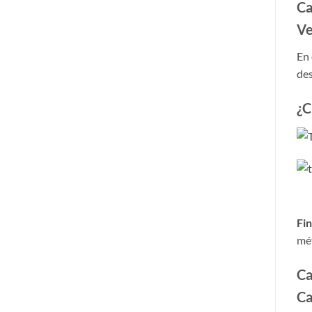
Ca
Ve
En 
des
¿C
Fi
mét
Ca
Ca