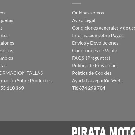
cos
Quiénes somos
quetas
Aviso Legal
as
Condiciones generales y de us
ntes
Información sobre Pagos
talones
Envíos y Devoluciones
sorios
Condiciones de Venta
ambios
FAQS (Preguntas)
tas
Politica de Privacidad
ORMACIÓN TALLAS
Política de Cookies
rmación Sobre Productos:
Ayuda Navegación Web:
55 110 369
Tlf.
674 298 704