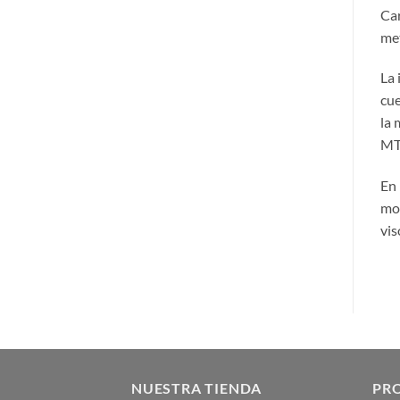
Car
met
La 
cue
la 
MT 
En 
mod
vis
NUESTRA TIENDA
PR