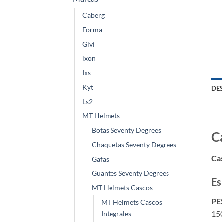
Caberg
Forma
Givi
ixon
Ixs
Kyt
DE
Ls2
MT Helmets
Botas Seventy Degrees
C
Chaquetas Seventy Degrees
Ca
Gafas
Guantes Seventy Degrees
Es
MT Helmets Cascos
PE
MT Helmets Cascos
150
Integrales