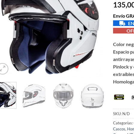
135,0
de
deseos
Envío GRA
EN
OFER
Color neg
Espacio p
antirraya
Pinlock y 
extraíbles
Homologa
SKU:
N/D
Categorías:
Cascos
,
Hom