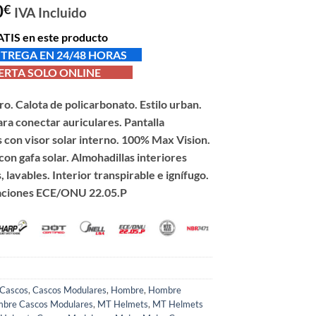
0
€
IVA Incluido
TIS en este producto
TREGA EN 24/48 HORAS
TA SOLO ONLINE
ro. Calota de policarbonato. Estilo urban.
ara conectar auriculares. Pantalla
s con visor solar interno. 100% Max Vision.
con gafa solar. Almohadillas interiores
, lavables. Interior transpirable e ignífugo.
ciones ECE/ONU 22.05.P
Cascos
,
Cascos Modulares
,
Hombre
,
Hombre
bre Cascos Modulares
,
MT Helmets
,
MT Helmets