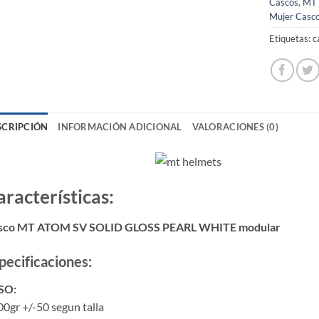
Cascos
,
MT 
Mujer Casc
Etiquetas:
c
SCRIPCIÓN
INFORMACIÓN ADICIONAL
VALORACIONES (0)
aracterísticas:
sco MT ATOM SV SOLID GLOSS PEARL WHITE modular
pecificaciones:
SO:
0gr +/-50 segun talla