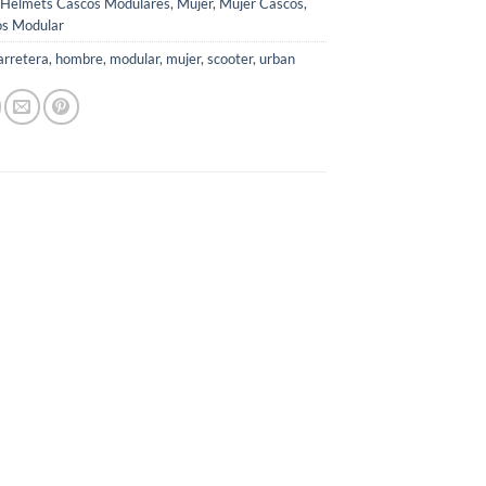
Helmets Cascos Modulares
,
Mujer
,
Mujer Cascos
,
os Modular
arretera
,
hombre
,
modular
,
mujer
,
scooter
,
urban