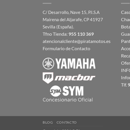
Cas
C/ Desarrollo, Nave 15, P.I.S.A
Cha
Mairena del Aljarafe, CP 41927
Bot
Sevilla (España).
Tfno Tienda:
955 110 369
Gua
atencionalcliente@piratamotos.es
Pan
Formulario de Contacto
Acce
Rec
Ofer
INF
Info
Tlf.
9
BLOG
CONTACTO