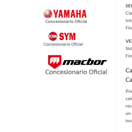
SE
Cie
Int
Fi
VE
Sis
Fin
Ca
Ca
Por
cal
res
un 
inc