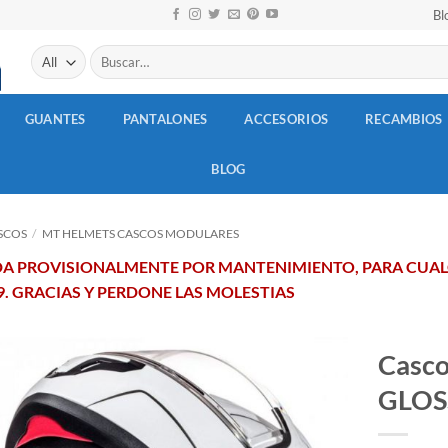
Bl
Buscar
por:
GUANTES
PANTALONES
ACCESORIOS
RECAMBIOS
BLOG
SCOS
/
MT HELMETS CASCOS MODULARES
ADA PROVISIONALMENTE POR MANTENIMIENTO, PARA CUA
69. GRACIAS Y PERDONE LAS MOLESTIAS
Casc
GLOS
Añadir
a la
lista