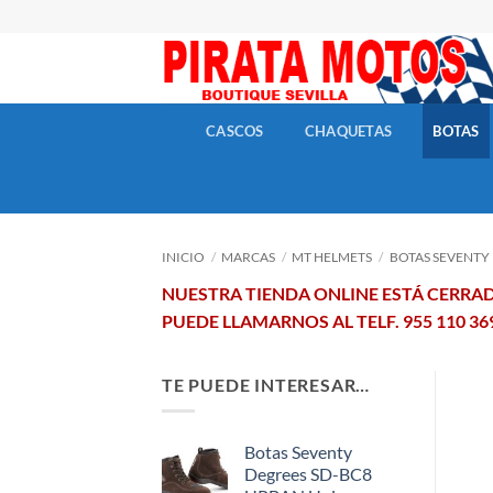
Skip
to
content
CASCOS
CHAQUETAS
BOTAS
INICIO
/
MARCAS
/
MT HELMETS
/
BOTAS SEVENTY
NUESTRA TIENDA ONLINE ESTÁ CERR
PUEDE LLAMARNOS AL TELF. 955 110 3
TE PUEDE INTERESAR…
Botas Seventy
Degrees SD-BC8