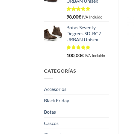
URBAN Unisex
Valorado
1
98,00
€
IVA Incluido
con
5.00
de 5 en
Botas Seventy
base a
Degrees SD-BC7
valoración
URBAN Unisex
de un
cliente
Valorado
1
100,00
€
IVA Incluido
con
5.00
de 5 en
base a
CATEGORÍAS
valoración
de un
cliente
Accesorios
Black Friday
Botas
Cascos