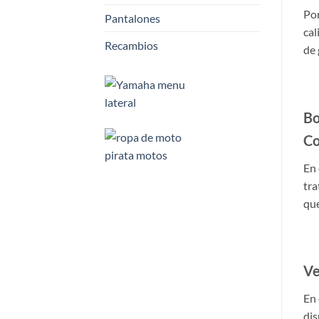
Por
Pantalones
cal
Recambios
de 
Bo
Co
En 
tra
que
Ve
En 
dis