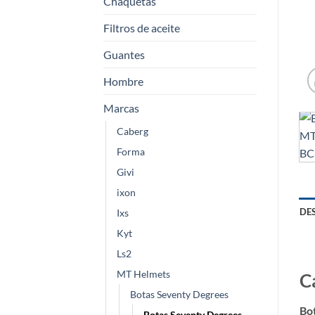
Chaquetas
Filtros de aceite
Guantes
Hombre
Marcas
Caberg
Forma
Givi
ixon
DE
Ixs
Kyt
Ls2
MT Helmets
C
Botas Seventy Degrees
Bo
Botas Seventy Degrees