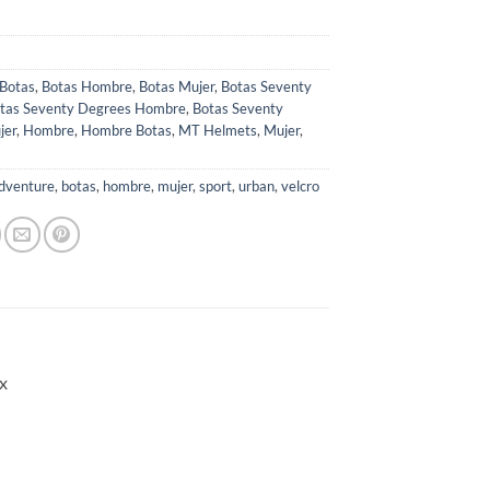
Botas
,
Botas Hombre
,
Botas Mujer
,
Botas Seventy
tas Seventy Degrees Hombre
,
Botas Seventy
jer
,
Hombre
,
Hombre Botas
,
MT Helmets
,
Mujer
,
s
dventure
,
botas
,
hombre
,
mujer
,
sport
,
urban
,
velcro