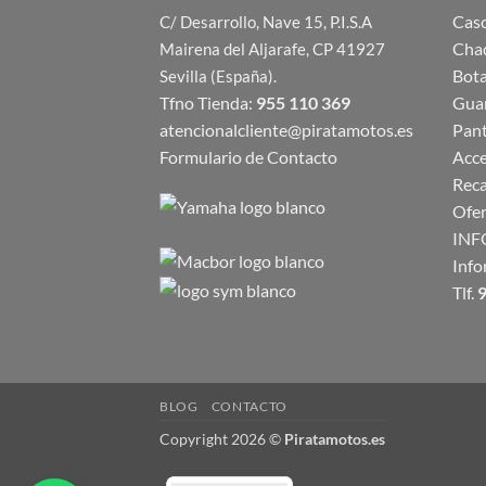
Cas
C/ Desarrollo, Nave 15, P.I.S.A
Cha
Mairena del Aljarafe, CP 41927
Bot
Sevilla (España).
Tfno Tienda:
955 110 369
Gua
atencionalcliente@piratamotos.es
Pan
Formulario de Contacto
Acce
Rec
Ofer
INF
Info
Tlf.
9
BLOG
CONTACTO
Copyright 2026 ©
Piratamotos.es