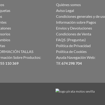
cos
Quiénes somos
quetas
Aviso Legal
as
Condiciones generales y de us
ntes
Información sobre Pagos
talones
Envíos y Devoluciones
sorios
Condiciones de Venta
ambios
FAQS (Preguntas)
tas
Politica de Privacidad
ORMACIÓN TALLAS
Política de Cookies
rmación Sobre Productos:
Ayuda Navegación Web:
55 110 369
Tlf.
674 298 704