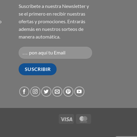
Suscribete a nuestra Newsletter y
se el primero en recibir nuestras
o
ofertas y promociones. Entrarás
además en nuestros sorteos de
manera automática.
Visa
MasterCard