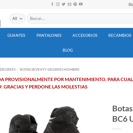
Bl
Buscar
por:
GUANTES
PANTALONES
ACCESORIOS
RECAMBIOS
BLOG
 DEGREES
/
BOTAS SEVENTY DEGREES HOMBRE
ADA PROVISIONALMENTE POR MANTENIMIENTO, PARA CUA
69. GRACIAS Y PERDONE LAS MOLESTIAS
Botas
BC6 
Añadir
a la
lista