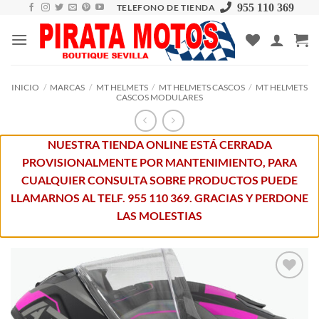
Skip
955 110 369
TELEFONO DE TIENDA
to
content
INICIO
/
MARCAS
/
MT HELMETS
/
MT HELMETS CASCOS
/
MT HELMETS
CASCOS MODULARES
NUESTRA TIENDA ONLINE ESTÁ CERRADA
PROVISIONALMENTE POR MANTENIMIENTO, PARA
CUALQUIER CONSULTA SOBRE PRODUCTOS PUEDE
LLAMARNOS AL TELF. 955 110 369. GRACIAS Y PERDONE
LAS MOLESTIAS
Añadir
a la
lista