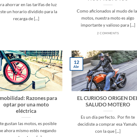
ra ahorrar en las tarifas de luz
Como aficionados al mudo de la
iste un horario dividido para la
motos, nuestra moto es algo
recarga de [...]
importante y valioso para [...]
2 COMMENTS
12
Abr
mobilidad: Razones para
EL CURIOSO ORIGEN DE
optar por una moto
SALUDO MOTERO
eléctrica
Es un día perfecto. Por fin te
 te gustan las motos, es posible
decidiste a comprar esa Yamah
ue ahora mismo estés negando
con la que [...]