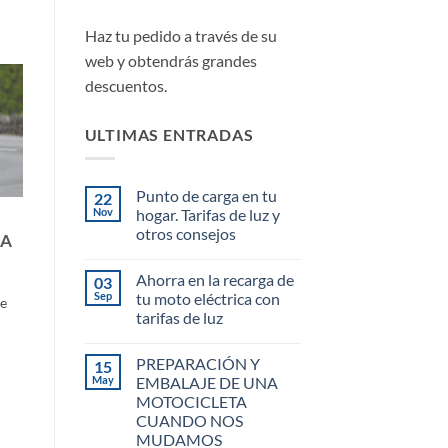
Haz tu pedido a través de su
web y obtendrás grandes
descuentos.
ULTIMAS ENTRADAS
Punto de carga en tu
22
Nov
hogar. Tarifas de luz y
otros consejos
SA
No
hay
Ahorra en la recarga de
03
comentarios
en
Sep
tu moto eléctrica con
de
Punto
tarifas de luz
de
carga
No
en
hay
tu
PREPARACIÓN Y
15
comentarios
hogar.
en
May
EMBALAJE DE UNA
Tarifas
Ahorra
de
MOTOCICLETA
en
luz
la
CUANDO NOS
y
recarga
otros
MUDAMOS
de