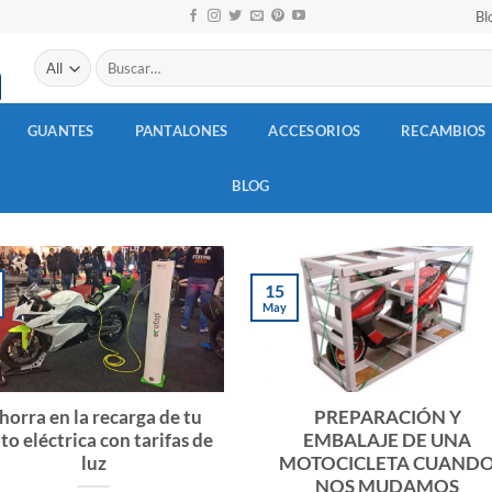
Bl
Buscar
por:
GUANTES
PANTALONES
ACCESORIOS
RECAMBIOS
BLOG
15
May
horra en la recarga de tu
PREPARACIÓN Y
o eléctrica con tarifas de
EMBALAJE DE UNA
luz
MOTOCICLETA CUAND
NOS MUDAMOS