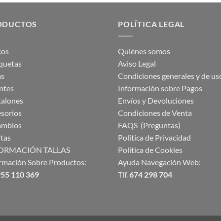
ODUCTOS
POLÍTICA LEGAL
cos
Quiénes somos
quetas
Aviso Legal
as
Condiciones generales y de us
ntes
Información sobre Pagos
talones
Envíos y Devoluciones
sorios
Condiciones de Venta
ambios
FAQS (Preguntas)
tas
Politica de Privacidad
ORMACIÓN TALLAS
Política de Cookies
rmación Sobre Productos:
Ayuda Navegación Web:
55 110 369
Tlf.
674 298 704