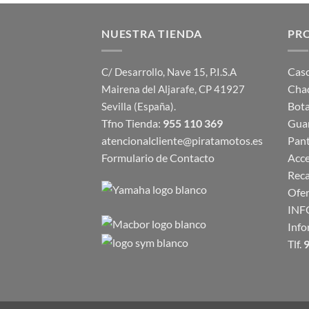
NUESTRA TIENDA
PR
Cas
C/ Desarrollo, Nave 15, P.I.S.A
Cha
Mairena del Aljarafe, CP 41927
Bot
Sevilla (España).
Tfno Tienda:
955 110 369
Gua
atencionalcliente@piratamotos.es
Pan
Formulario de Contacto
Acce
Rec
Ofer
INF
Info
Tlf.
9