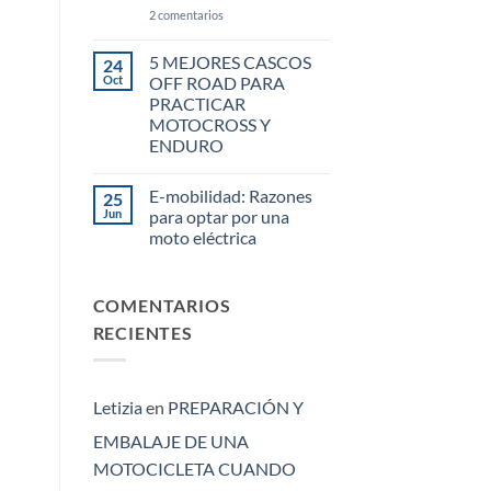
consejos
tu
en
2 comentarios
moto
PREPARACIÓN
eléctrica
Y
con
EMBALAJE
5 MEJORES CASCOS
24
tarifas
DE
de
Oct
OFF ROAD PARA
UNA
luz
MOTOCICLETA
PRACTICAR
CUANDO
MOTOCROSS Y
NOS
ENDURO
MUDAMOS
No
hay
E-mobilidad: Razones
25
comentarios
en
Jun
para optar por una
5
moto eléctrica
MEJORES
CASCOS
No
OFF
hay
ROAD
comentarios
PARA
COMENTARIOS
en
PRACTICAR
E-
MOTOCROSS
RECIENTES
mobilidad:
Y
Razones
ENDURO
para
optar
por
una
Letizia
en
PREPARACIÓN Y
moto
eléctrica
EMBALAJE DE UNA
MOTOCICLETA CUANDO