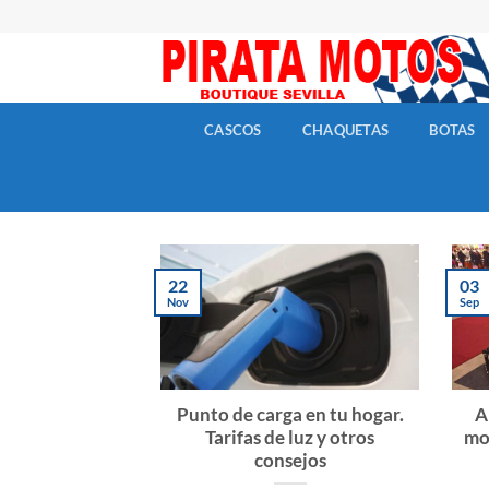
Skip
to
content
CASCOS
CHAQUETAS
BOTAS
22
03
Nov
Sep
Punto de carga en tu hogar.
A
Tarifas de luz y otros
mot
consejos