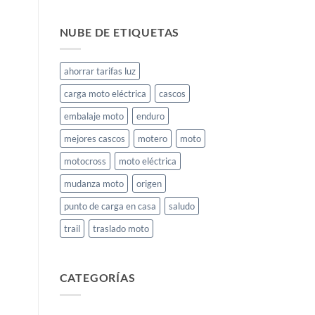
NUBE DE ETIQUETAS
ahorrar tarifas luz
carga moto eléctrica
cascos
embalaje moto
enduro
mejores cascos
motero
moto
motocross
moto eléctrica
mudanza moto
origen
punto de carga en casa
saludo
trail
traslado moto
CATEGORÍAS