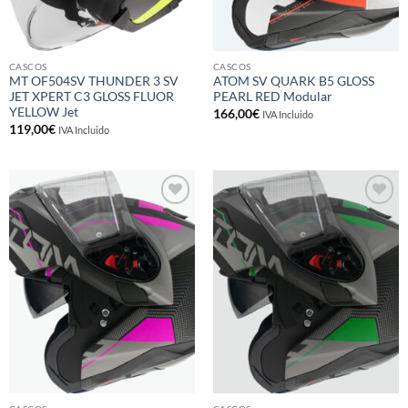
CASCOS
CASCOS
MT OF504SV THUNDER 3 SV
ATOM SV QUARK B5 GLOSS
JET XPERT C3 GLOSS FLUOR
PEARL RED Modular
YELLOW Jet
166,00
€
IVA Incluido
119,00
€
IVA Incluido
Añadir
Añadir
a la
a la
lista de
lista de
deseos
deseos