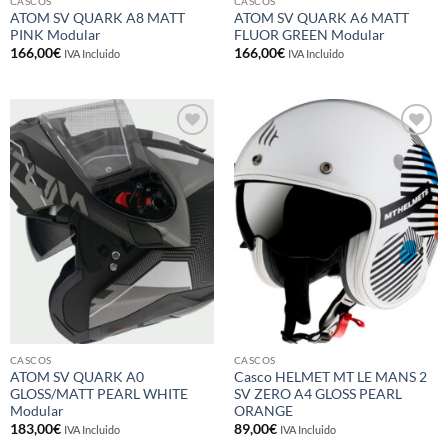
CASCOS
CASCOS
ATOM SV QUARK A8 MATT
ATOM SV QUARK A6 MATT
PINK Modular
FLUOR GREEN Modular
166,00
€
166,00
€
IVA Incluido
IVA Incluido
Añadir
Añadir
a la
a la
lista de
lista de
deseos
deseos
CASCOS
CASCOS
ATOM SV QUARK A0
Casco HELMET MT LE MANS 2
GLOSS/MATT PEARL WHITE
SV ZERO A4 GLOSS PEARL
Modular
ORANGE
183,00
€
89,00
€
IVA Incluido
IVA Incluido