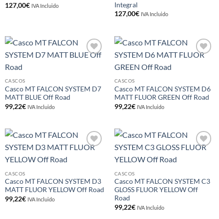
Integral
127,00
€
IVA Incluido
127,00
€
IVA Incluido
Añadir
Añadir
a la
a la
lista de
lista de
deseos
deseos
CASCOS
CASCOS
Casco MT FALCON SYSTEM D7
Casco MT FALCON SYSTEM D6
MATT BLUE Off Road
MATT FLUOR GREEN Off Road
99,22
€
99,22
€
IVA Incluido
IVA Incluido
Añadir
Añadir
a la
a la
lista de
lista de
deseos
deseos
CASCOS
CASCOS
Casco MT FALCON SYSTEM D3
Casco MT FALCON SYSTEM C3
MATT FLUOR YELLOW Off Road
GLOSS FLUOR YELLOW Off
Road
99,22
€
IVA Incluido
99,22
€
IVA Incluido