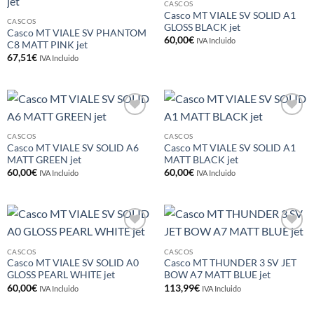
a la
a la
CASCOS
lista de
lista de
Casco MT VIALE SV SOLID A1
deseos
deseos
CASCOS
GLOSS BLACK jet
Casco MT VIALE SV PHANTOM
60,00
€
IVA Incluido
C8 MATT PINK jet
67,51
€
IVA Incluido
Añadir
Añadir
a la
a la
CASCOS
CASCOS
lista de
lista de
Casco MT VIALE SV SOLID A6
Casco MT VIALE SV SOLID A1
deseos
deseos
MATT GREEN jet
MATT BLACK jet
60,00
€
60,00
€
IVA Incluido
IVA Incluido
Añadir
Añadir
a la
a la
CASCOS
CASCOS
lista de
lista de
Casco MT VIALE SV SOLID A0
Casco MT THUNDER 3 SV JET
deseos
deseos
GLOSS PEARL WHITE jet
BOW A7 MATT BLUE jet
60,00
€
113,99
€
IVA Incluido
IVA Incluido