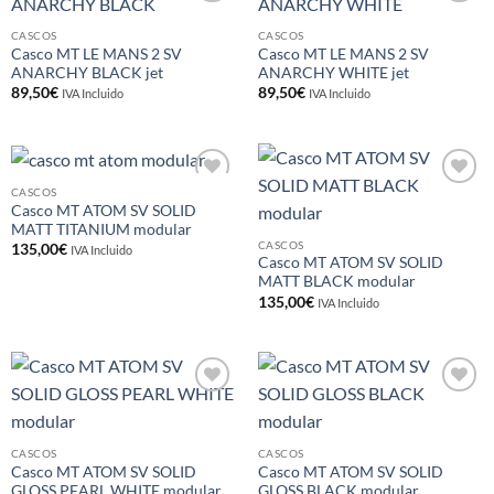
Añadir
Añadir
a la
a la
CASCOS
CASCOS
lista de
lista de
Casco MT LE MANS 2 SV
Casco MT LE MANS 2 SV
deseos
deseos
ANARCHY BLACK jet
ANARCHY WHITE jet
89,50
€
89,50
€
IVA Incluido
IVA Incluido
CASCOS
Añadir
Añadir
Casco MT ATOM SV SOLID
a la
a la
MATT TITANIUM modular
lista de
lista de
deseos
deseos
CASCOS
135,00
€
IVA Incluido
Casco MT ATOM SV SOLID
MATT BLACK modular
135,00
€
IVA Incluido
Añadir
Añadir
a la
a la
lista de
lista de
deseos
deseos
CASCOS
CASCOS
Casco MT ATOM SV SOLID
Casco MT ATOM SV SOLID
GLOSS PEARL WHITE modular
GLOSS BLACK modular