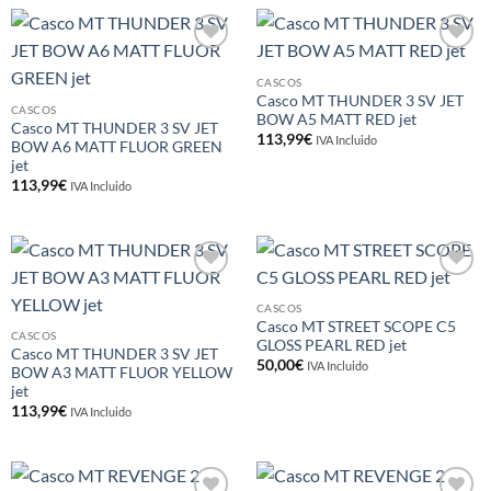
Añadir
Añadir
a la
a la
CASCOS
lista de
lista de
Casco MT THUNDER 3 SV JET
deseos
deseos
CASCOS
BOW A5 MATT RED jet
Casco MT THUNDER 3 SV JET
113,99
€
IVA Incluido
BOW A6 MATT FLUOR GREEN
jet
113,99
€
IVA Incluido
Añadir
Añadir
a la
a la
CASCOS
lista de
lista de
Casco MT STREET SCOPE C5
deseos
deseos
CASCOS
GLOSS PEARL RED jet
Casco MT THUNDER 3 SV JET
50,00
€
IVA Incluido
BOW A3 MATT FLUOR YELLOW
jet
113,99
€
IVA Incluido