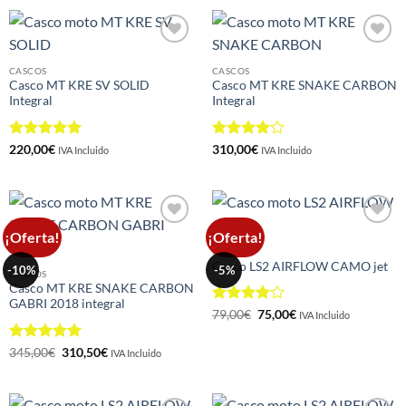
Añadir
Añadir
a la
a la
CASCOS
CASCOS
lista de
lista de
Casco MT KRE SV SOLID
Casco MT KRE SNAKE CARBON
deseos
deseos
Integral
Integral
Valorado
Valorado
220,00
€
310,00
€
IVA Incluido
IVA Incluido
con
5
de 5
con
4
de
5
¡Oferta!
¡Oferta!
Añadir
Añadir
a la
a la
CASCOS
lista de
lista de
Casco LS2 AIRFLOW CAMO jet
-10%
-5%
deseos
deseos
CASCOS
Casco MT KRE SNAKE CARBON
GABRI 2018 integral
Valorado
El
El
79,00
€
75,00
€
IVA Incluido
precio
precio
con
4
de
original
actual
5
era:
es:
Valorado
El
El
345,00
€
310,50
€
IVA Incluido
79,00€.
75,00€.
precio
precio
con
5
de 5
original
actual
era:
es:
345,00€.
310,50€.