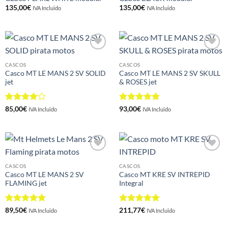
135,00
€
135,00
€
IVA Incluido
IVA Incluido
Añadir
Añadir
a la
a la
CASCOS
CASCOS
lista de
lista de
Casco MT LE MANS 2 SV SOLID
Casco MT LE MANS 2 SV SKULL
deseos
deseos
jet
& ROSES jet
Valorado
Valorado
85,00
€
93,00
€
IVA Incluido
IVA Incluido
con
4
de
con
5
de 5
5
Añadir
Añadir
a la
a la
CASCOS
CASCOS
lista de
lista de
Casco MT LE MANS 2 SV
Casco MT KRE SV INTREPID
deseos
deseos
FLAMING jet
Integral
Valorado
Valorado
89,50
€
211,77
€
IVA Incluido
IVA Incluido
con
5
de 5
con
5
de 5