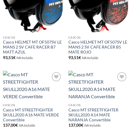
CASCOS
CASCOS
Casco HELMET MT OF507SV LE
Casco HELMET MT OF507SV LE
MANS 2 SV CAFE RACER B7
MANS 2 SV CAFE RACER B5
MATT AZUL
MATE ROJO
93,51
€
93,51
€
IVA Incluido
IVA Incluido
Añadir
Añadir
a la
a la
lista de
lista de
deseos
deseos
CASCOS
CASCOS
Casco MT STREETFIGHTER
Casco MT STREETFIGHTER
SKULL2020 A16 MATE VERDE
SKULL2020 A14 MATE
Convertible
NARANJA Convertible
137,00
€
137,00
€
IVA Incluido
IVA Incluido