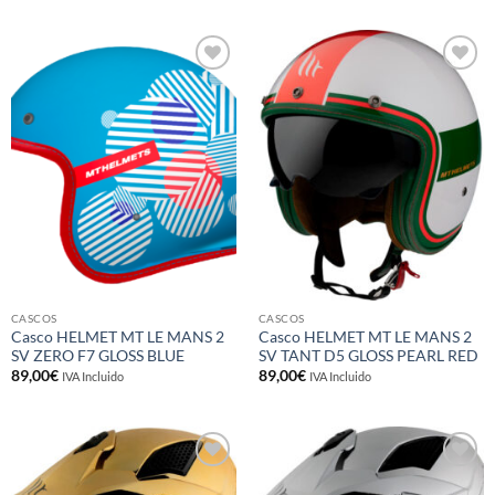
Añadir
Añadir
a la
a la
lista de
lista de
deseos
deseos
CASCOS
CASCOS
Casco HELMET MT LE MANS 2
Casco HELMET MT LE MANS 2
SV ZERO F7 GLOSS BLUE
SV TANT D5 GLOSS PEARL RED
89,00
€
89,00
€
IVA Incluido
IVA Incluido
Añadir
Añadir