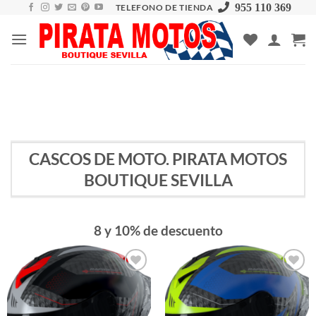
Skip
955 110 369
TELEFONO DE TIENDA
to
content
CASCOS DE MOTO. PIRATA MOTOS
BOUTIQUE SEVILLA
8 y 10% de descuento
Añadir
Añadir
a la
a la
lista de
lista de
deseos
deseos