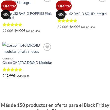
¡Oferta!
¡Oferta!
Añadir
Añadir
a la
a la
CASCOS
CASCOS
lista de
lista de
Casco LS2 RAPID POPPIES Pink
Casco LS2 RAPID SOLID Integral
-5%
-5%
deseos
deseos
Integral
Valorado
El
El
89,00
€
84,00
€
IVA Incluido
precio
precio
con
5
de 5
Valorado
El
El
99,00
€
94,00
€
IVA Incluido
original
actual
precio
precio
con
5
de 5
era:
es:
original
actual
89,00€.
84,00€.
era:
es:
99,00€.
94,00€.
Añadir
a la
CABERG
lista de
Casco CABERG DROID Modular
deseos
Valorado
249,99
€
IVA Incluido
con
5
de 5
Más de 150 productos en oferta para el Black Friday