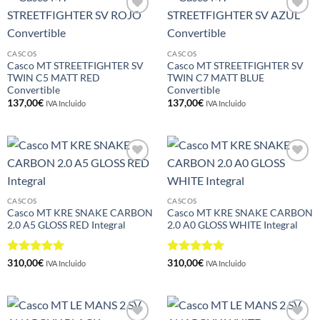
Añadir
Añadir
a la
a la
lista de
lista de
deseos
deseos
CASCOS
CASCOS
Casco MT STREETFIGHTER SV
Casco MT STREETFIGHTER SV
TWIN C5 MATT RED
TWIN C7 MATT BLUE
Convertible
Convertible
137,00
€
137,00
€
IVA Incluido
IVA Incluido
Añadir
Añadir
a la
a la
lista de
lista de
deseos
deseos
CASCOS
CASCOS
Casco MT KRE SNAKE CARBON
Casco MT KRE SNAKE CARBON
2.0 A5 GLOSS RED Integral
2.0 A0 GLOSS WHITE Integral
Valorado
Valorado
310,00
€
310,00
€
IVA Incluido
IVA Incluido
con
5
de 5
con
5
de 5