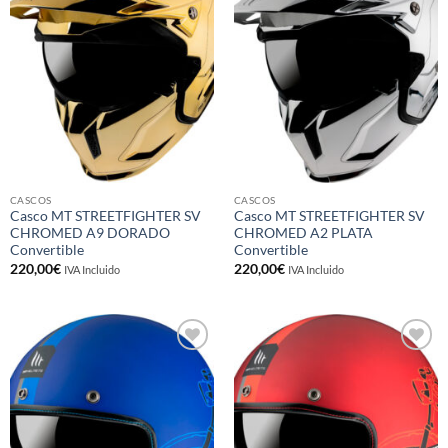
a la
a la
lista de
lista de
deseos
deseos
CASCOS
CASCOS
Casco MT STREETFIGHTER SV
Casco MT STREETFIGHTER SV
CHROMED A9 DORADO
CHROMED A2 PLATA
Convertible
Convertible
220,00
€
220,00
€
IVA Incluido
IVA Incluido
Añadir
Añadir
a la
a la
lista de
lista de
deseos
deseos