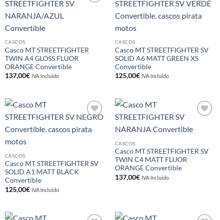
Añadir
Añadir
a la
a la
lista de
lista de
deseos
deseos
CASCOS
CASCOS
Casco MT STREETFIGHTER
Casco MT STREETFIGHTER SV
TWIN A4 GLOSS FLUOR
SOLID A6 MATT GREEN XS
ORANGE Convertible
Convertible
137,00
€
125,00
€
IVA Incluido
IVA Incluido
Añadir
Añadir
a la
a la
lista de
lista de
deseos
deseos
CASCOS
Casco MT STREETFIGHTER SV
CASCOS
TWIN C4 MATT FLUOR
Casco MT STREETFIGHTER SV
ORANGE Convertible
SOLID A1 MATT BLACK
137,00
€
IVA Incluido
Convertible
125,00
€
IVA Incluido