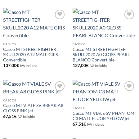
Añadir
Añadir
a la
a la
lista de
lista de
deseos
deseos
CASCOS
CASCOS
Casco MT STREETFIGHTER
Casco MT STREETFIGHTER
SKULL2020 A12 MATE GRIS
SKULL2020 A0 GLOSS PEARL
Convertible
BLANCO Convertible
137,00
€
137,00
€
IVA Incluido
IVA Incluido
Añadir
Añadir
a la
a la
CASCOS
lista de
lista de
Casco MT VIALE SV BREAK A8
deseos
deseos
CASCOS
GLOSS PINK jet
Casco MT VIALE SV PHANTOM
67,51
€
IVA Incluido
C3 MATT FLUOR YELLOW jet
67,51
€
IVA Incluido