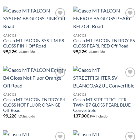
Añadir
Añadir
a la
a la
lista de
lista de
deseos
deseos
CASCOS
CASCOS
Casco MT FALCON SYSTEM B8
Casco MT FALCON ENERGY B5
GLOSS PINK Off Road
GLOSS PEARL RED Off Road
99,22
€
99,22
€
IVA Incluido
IVA Incluido
Añadir
Añadir
a la
a la
lista de
lista de
deseos
deseos
CASCOS
CASCOS
Casco MT FALCON ENERGY B4
Casco MT STREETFIGHTER
GLOSS NOT FLUOR ORANGE
TWIN B7 GLOSS PEARL BLUE
Off Road
Convertible
99,22
€
137,00
€
IVA Incluido
IVA Incluido