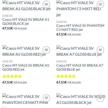
Añadir
Añadir
a la
a la
CASCOS
lista de
lista de
Casco MT VIALE SV BREAK A1
deseos
deseos
CASCOS
GLOSS BLACK jet
Casco MT VIALE SV PHANTOM
67,51
€
IVA Incluido
C5 MATT RED jet
67,51
€
IVA Incluido
Añadir
Añadir
a la
a la
CASCOS
CASCOS
lista de
lista de
Casco MT VIALE SV BREAK A5
Casco MT VIALE SV BREAK A7
deseos
deseos
GLOSS RED jet
GLOSS BLUE jet
Valorado
Valorado
67,51
€
67,51
€
IVA Incluido
IVA Incluido
con
5
de 5
con
5
de 5
Añadir
Añadir