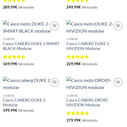
Valorado
Valorado
289,99
€
249,99
€
IVA Incluido
IVA Incluido
con
5
de 5
con
5
de 5
Añadir
Añadir
a la
a la
CABERG
CABERG
lista de
lista de
Casco CABERG DUKE 2 SMART
Casco CABERG DUKE 2
deseos
deseos
BLACK Modular
HIVIZION Modular
Valorado
Valorado
169,99
€
229,98
€
IVA Incluido
IVA Incluido
con
5
de 5
con
5
de 5
Añadir
Añadir
a la
a la
CABERG
CABERG
lista de
lista de
Casco CABERG DUKE 2
Casco CABERG DROID
deseos
deseos
Modular
HIVIZION Modular
199,99
€
IVA Incluido
Valorado
279,99
€
IVA Incluido
con
5
de 5