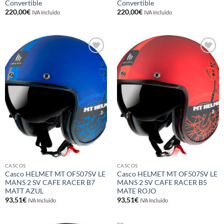
Convertible
Convertible
220,00
€
220,00
€
IVA Incluido
IVA Incluido
Añadir
Añadir
a la
a la
lista de
lista de
deseos
deseos
CASCOS
CASCOS
Casco HELMET MT OF507SV LE
Casco HELMET MT OF507SV LE
MANS 2 SV CAFE RACER B7
MANS 2 SV CAFE RACER B5
MATT AZUL
MATE ROJO
93,51
€
93,51
€
IVA Incluido
IVA Incluido