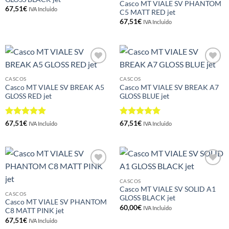
Casco MT VIALE SV PHANTOM
67,51
€
IVA Incluido
C5 MATT RED jet
67,51
€
IVA Incluido
Añadir
Añadir
a la
a la
CASCOS
CASCOS
lista de
lista de
Casco MT VIALE SV BREAK A5
Casco MT VIALE SV BREAK A7
deseos
deseos
GLOSS RED jet
GLOSS BLUE jet
Valorado
Valorado
67,51
€
67,51
€
IVA Incluido
IVA Incluido
con
5
de 5
con
5
de 5
Añadir
Añadir
a la
a la
CASCOS
lista de
lista de
Casco MT VIALE SV SOLID A1
deseos
deseos
CASCOS
GLOSS BLACK jet
Casco MT VIALE SV PHANTOM
60,00
€
IVA Incluido
C8 MATT PINK jet
67,51
€
IVA Incluido