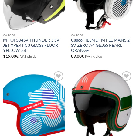
CASCOS
CASCOS
MT OF504SV THUNDER 3 SV
Casco HELMET MT LE MANS 2
JET XPERT C3 GLOSS FLUOR
SV ZERO A4 GLOSS PEARL
YELLOW Jet
ORANGE
119,00
€
89,00
€
IVA Incluido
IVA Incluido
Añadir
Añadir
a la
a la
lista de
lista de
deseos
deseos