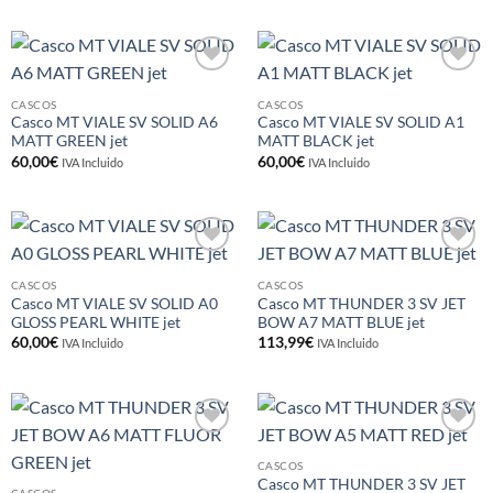
Añadir
Añadir
a la
a la
CASCOS
CASCOS
lista de
lista de
Casco MT VIALE SV SOLID A6
Casco MT VIALE SV SOLID A1
deseos
deseos
MATT GREEN jet
MATT BLACK jet
60,00
€
60,00
€
IVA Incluido
IVA Incluido
Añadir
Añadir
a la
a la
CASCOS
CASCOS
lista de
lista de
Casco MT VIALE SV SOLID A0
Casco MT THUNDER 3 SV JET
deseos
deseos
GLOSS PEARL WHITE jet
BOW A7 MATT BLUE jet
60,00
€
113,99
€
IVA Incluido
IVA Incluido
Añadir
Añadir
a la
a la
CASCOS
lista de
lista de
Casco MT THUNDER 3 SV JET