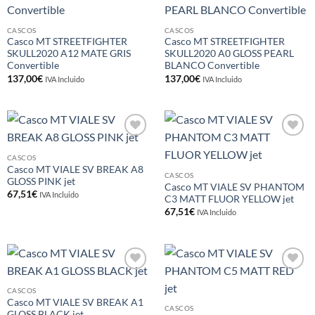
lista de
lista de
deseos
deseos
CASCOS
CASCOS
Casco MT STREETFIGHTER
Casco MT STREETFIGHTER
SKULL2020 A12 MATE GRIS
SKULL2020 A0 GLOSS PEARL
Convertible
BLANCO Convertible
137,00
€
137,00
€
IVA Incluido
IVA Incluido
Añadir
Añadir
a la
a la
CASCOS
lista de
lista de
Casco MT VIALE SV BREAK A8
deseos
deseos
CASCOS
GLOSS PINK jet
Casco MT VIALE SV PHANTOM
67,51
€
IVA Incluido
C3 MATT FLUOR YELLOW jet
67,51
€
IVA Incluido
Añadir
Añadir
a la
a la
CASCOS
lista de
lista de
Casco MT VIALE SV BREAK A1
deseos
deseos
CASCOS
GLOSS BLACK jet