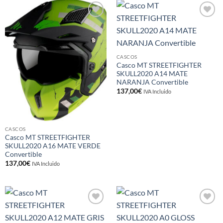
Añadir
Añadir
a la
a la
lista de
lista de
deseos
deseos
CASCOS
Casco MT STREETFIGHTER
SKULL2020 A14 MATE
NARANJA Convertible
137,00
€
IVA Incluido
CASCOS
Casco MT STREETFIGHTER
SKULL2020 A16 MATE VERDE
Convertible
137,00
€
IVA Incluido
Añadir
Añadir
a la
a la