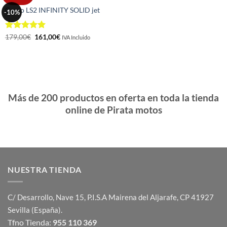
CASCOS
lista de
Casco LS2 INFINITY SOLID jet
-10%
deseos
Valorado
El
El
179,00
€
161,00
€
IVA Incluido
precio
precio
con
5
de 5
original
actual
era:
es:
179,00€.
161,00€.
Más de 200 productos en oferta en toda la tienda
online de Pirata motos
NUESTRA TIENDA
C/ Desarrollo, Nave 15, P.I.S.A Mairena del Aljarafe, CP 41927
Sevilla (España).
Tfno Tienda:
955 110 369