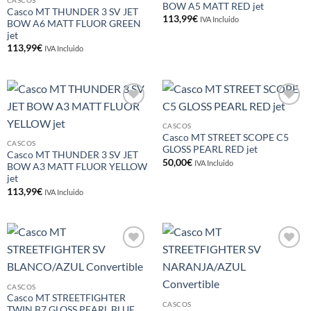
deseos
deseos
CASCOS
BOW A5 MATT RED jet
Casco MT THUNDER 3 SV JET
113,99
€
IVA Incluido
BOW A6 MATT FLUOR GREEN
jet
113,99
€
IVA Incluido
Añadir
Añadir
a la
a la
CASCOS
lista de
lista de
Casco MT STREET SCOPE C5
deseos
deseos
CASCOS
GLOSS PEARL RED jet
Casco MT THUNDER 3 SV JET
50,00
€
IVA Incluido
BOW A3 MATT FLUOR YELLOW
jet
113,99
€
IVA Incluido
Añadir
Añadir
a la
a la
lista de
lista de
deseos
deseos
CASCOS
Casco MT STREETFIGHTER
CASCOS
TWIN B7 GLOSS PEARL BLUE