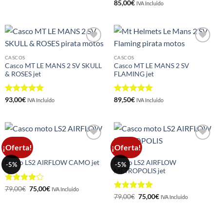
Valorado
85,00
€
IVA Incluido
con
4
de
5
Añadir
Añadir
a la
a la
CASCOS
CASCOS
lista de
lista de
Casco MT LE MANS 2 SV SKULL
Casco MT LE MANS 2 SV
deseos
deseos
& ROSES jet
FLAMING jet
Valorado
Valorado
93,00
€
89,50
€
IVA Incluido
IVA Incluido
con
5
de 5
con
5
de 5
¡Oferta!
¡Oferta!
Añadir
Añadir
a la
a la
CASCOS
CASCOS
lista de
lista de
Casco LS2 AIRFLOW
Casco LS2 AIRFLOW CAMO jet
-5%
-5%
deseos
deseos
METROPOLIS jet
Valorado
El
El
79,00
€
75,00
€
IVA Incluido
precio
precio
con
4
de
Valorado
El
El
79,00
€
75,00
€
IVA Incluido
original
actual
precio
precio
5
con
5
de 5
era:
es:
original
actual
79,00€.
75,00€.
era:
es: