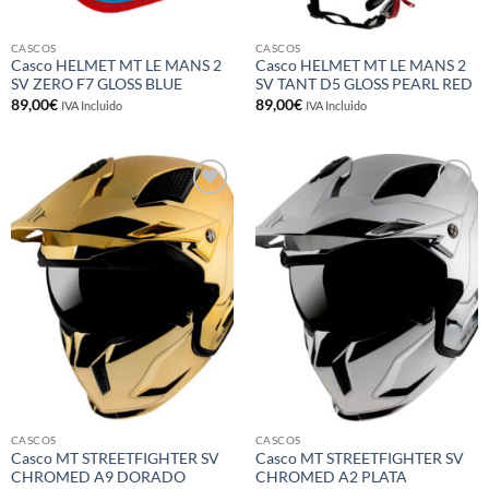
CASCOS
CASCOS
Casco HELMET MT LE MANS 2
Casco HELMET MT LE MANS 2
SV ZERO F7 GLOSS BLUE
SV TANT D5 GLOSS PEARL RED
89,00
€
89,00
€
IVA Incluido
IVA Incluido
Añadir
Añadir
a la
a la
lista de
lista de
deseos
deseos
CASCOS
CASCOS
Casco MT STREETFIGHTER SV
Casco MT STREETFIGHTER SV
CHROMED A9 DORADO
CHROMED A2 PLATA