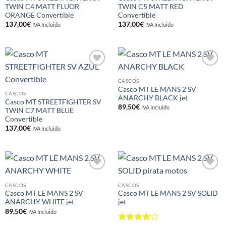
TWIN C4 MATT FLUOR
TWIN C5 MATT RED
ORANGE Convertible
Convertible
137,00
€
137,00
€
IVA Incluido
IVA Incluido
Añadir
Añadir
a la
a la
CASCOS
lista de
lista de
Casco MT LE MANS 2 SV
deseos
deseos
CASCOS
ANARCHY BLACK jet
Casco MT STREETFIGHTER SV
89,50
€
IVA Incluido
TWIN C7 MATT BLUE
Convertible
137,00
€
IVA Incluido
Añadir
Añadir
a la
a la
CASCOS
CASCOS
lista de
lista de
Casco MT LE MANS 2 SV
Casco MT LE MANS 2 SV SOLID
deseos
deseos
ANARCHY WHITE jet
jet
89,50
€
IVA Incluido