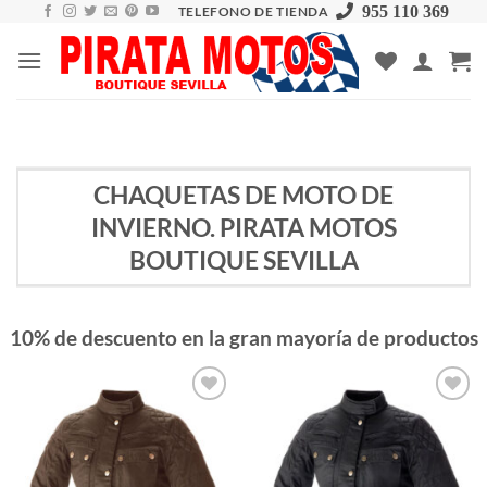
Skip
955 110 369
TELEFONO DE TIENDA
to
content
CHAQUETAS DE MOTO DE
INVIERNO. PIRATA MOTOS
BOUTIQUE SEVILLA
10% de descuento en la gran mayoría de productos
Añadir
Añadir
a la
a la
lista de
lista de
deseos
deseos