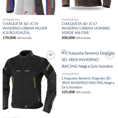
CHAQUETAS
CHAQUETAS
CHAQUETA SD-JC59
CHAQUETA SD-JC57
INVIERNO URBAN MUJER
INVIERNO URBAN HOMBRE
ICE/ROJO/AZUL
VERDE MILITAR
170,00
€
200,00
€
IVA Incluido
IVA Incluido
Añadir
Añadir
a la
a la
lista de
lista de
deseos
deseos
CHAQUETAS
Chaqueta Seventy Degrees SD-
JR69 INVIERNO RACING Negra
Gris hombre
125,00
€
IVA Incluido