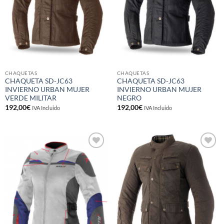
CHAQUETAS
CHAQUETAS
CHAQUETA SD-JC63
CHAQUETA SD-JC63
INVIERNO URBAN MUJER
INVIERNO URBAN MUJER
VERDE MILITAR
NEGRO
192,00
€
192,00
€
IVA Incluido
IVA Incluido
Añadir
Añadir
a la
a la
lista de
lista de
deseos
deseos