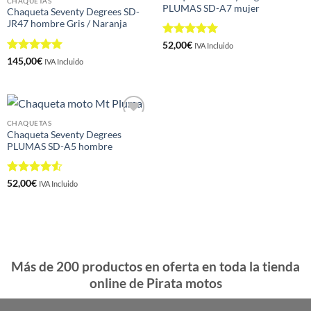
CHAQUETAS
PLUMAS SD-A7 mujer
lista de
lista de
Chaqueta Seventy Degrees SD-
deseos
deseos
JR47 hombre Gris / Naranja
Valorado
52,00
€
IVA Incluido
con
5
de 5
Valorado
145,00
€
IVA Incluido
con
5
de 5
CHAQUETAS
Añadir
Chaqueta Seventy Degrees
a la
PLUMAS SD-A5 hombre
lista de
deseos
Valorado
52,00
€
IVA Incluido
con
4.5
de 5
Más de 200 productos en oferta en toda la tienda
online de Pirata motos