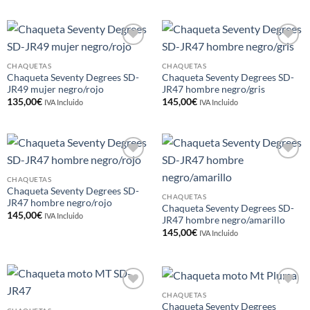
Añadir
Añadir
a la
a la
CHAQUETAS
CHAQUETAS
lista de
lista de
Chaqueta Seventy Degrees SD-
Chaqueta Seventy Degrees SD-
deseos
deseos
JR49 mujer negro/rojo
JR47 hombre negro/gris
135,00
€
145,00
€
IVA Incluido
IVA Incluido
Añadir
Añadir
a la
a la
CHAQUETAS
lista de
lista de
Chaqueta Seventy Degrees SD-
deseos
deseos
CHAQUETAS
JR47 hombre negro/rojo
Chaqueta Seventy Degrees SD-
145,00
€
IVA Incluido
JR47 hombre negro/amarillo
145,00
€
IVA Incluido
CHAQUETAS
Añadir
Añadir
Chaqueta Seventy Degrees
a la
a la