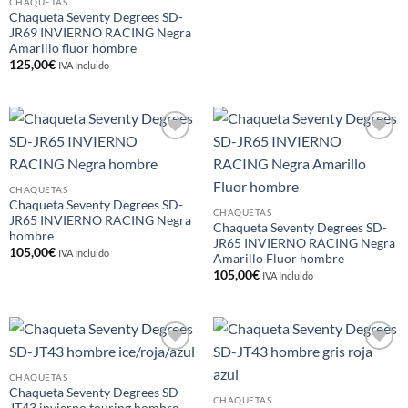
CHAQUETAS
Chaqueta Seventy Degrees SD-
JR69 INVIERNO RACING Negra
Amarillo fluor hombre
125,00
€
IVA Incluido
Añadir
Añadir
a la
a la
lista de
lista de
deseos
deseos
CHAQUETAS
Chaqueta Seventy Degrees SD-
CHAQUETAS
JR65 INVIERNO RACING Negra
Chaqueta Seventy Degrees SD-
hombre
JR65 INVIERNO RACING Negra
105,00
€
IVA Incluido
Amarillo Fluor hombre
105,00
€
IVA Incluido
Añadir
Añadir
a la
a la
CHAQUETAS
lista de
lista de
Chaqueta Seventy Degrees SD-
deseos
deseos
CHAQUETAS