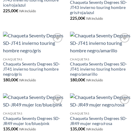
JT43 invierno touring hombre
Chaqueta Seventy Degrees SD-
ice/roja/azul
JT43 invierno touring hombre
225,00
€
IVA Incluido
gris/roja/azul
225,00
€
IVA Incluido
Añadir
Añadir
a la
a la
lista de
lista de
deseos
deseos
CHAQUETAS
CHAQUETAS
Chaqueta Seventy Degrees SD-
Chaqueta Seventy Degrees SD-
JT41 invierno touring hombre
JT41 invierno touring hombre
negro/gris
negro/amarillo
180,00
€
180,00
€
IVA Incluido
IVA Incluido
Añadir
Añadir
a la
a la
CHAQUETAS
CHAQUETAS
lista de
lista de
Chaqueta Seventy Degrees SD-
Chaqueta Seventy Degrees SD-
deseos
deseos
JR49 mujer Ice/blue/pink
JR49 mujer negro/rosa
135,00
€
135,00
€
IVA Incluido
IVA Incluido